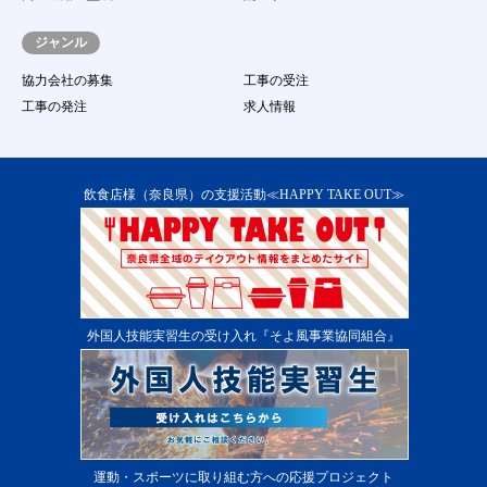
応募する行為
（１７）
著作権、商標権、プライバシー権、氏名権、
ジャンル
肖像権等の他人の権利を侵害する、またはそ
のおそれのある行為
協力会社の募集
工事の受注
（１８）
その他事務局が不適切であると判断する行為
工事の発注
求人情報
第13条 本サービス提供の中断
１．
当社は、次に掲げる各号のいずれかに該当する場
合には、会員に事前に通知することなく、本サー
ビスの提供を一時的に中断することがあります。
飲食店様（奈良県）の支援活動≪HAPPY TAKE OUT≫
（１）
本サービス用設備の保守又は工事のため、やむ
を得ない場合
（２）
本サービス用設備に障害が発生し、やむを得な
い場合
（３）
第一種電気通信事業者又はその他の電気通信事
業者の提供する電気通信役務に起因して電気通
外国人技能実習生の受け入れ『そよ風事業協同組合』
信サービスの利用が不能になった場合
（４）
その他運用上又は技術上当社がサービスの一時
中断が必要と判断した場合 ２．当システムの
提供中止に伴う会員又は第三者からの損害賠償
の請求を免れるものとします。
第14条 本サービス提供の終了
１．
当社は、会員に通知の上、会員に対する本サービ
運動・スポーツに取り組む方への応援プロジェクト