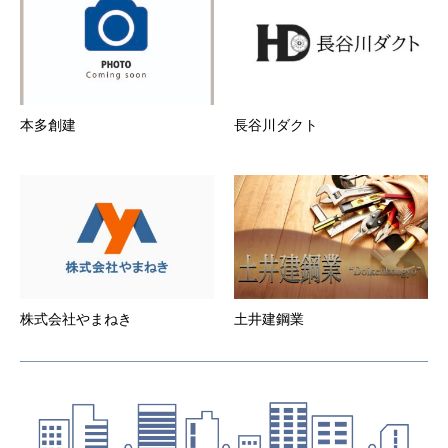
一切責任を負いません。
第6条 会員登録の抹消
１．
会員が登録抹消・途中解約する場合は、所定の方
法にて事務局に直ちに届け出ることとします。
２．
本サービスの会員資格は一法人又は一個人専属の
ものとする。
本多創建
長谷川ダクト
３．
退会した会員の会員情報、当会社が当該会員の退
会の届出を受理した後、速やかに削除するものと
します。
第7条 当社からの通知
１．
当社は、本サービスのウェブサイト上での掲示や
電子メールの送付、その他当社が適当と判断する
方法により、会員に対し、随時必要な事項を通知
します。また、会員は本サービスウェブサイトに
登録した時点より、当社から電子メールによる通
知を受けることを承諾したものとします。当社か
株式会社やまねき
土井建鋼業
らの電子メールによる通知を解除する場合は、ウ
ェブサイト上より通知解除設定が必要となりま
す。
２．
前項の通知は、当社が当該通知を本サービスのウ
ェブサイト上で行った場合はウェブサイト上に掲
示した時点で、また電子メールで行った場合は電
子メールを発送した時点より効力を発するものと