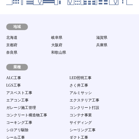
します。
第8条 動作環境
当社は、会員が本サービスを利用するための環境
（パソコン等の端末機器、ソフトウェア及び通信回
地域
線等のすべてを含む。）に関して一切の責任を持た
北海道
岐阜県
滋賀県
ないとともに、接続環境整備のための助言、サポー
ト行為を行う責任を持たないものとします。
京都府
大阪府
兵庫県
第9条 譲渡禁止
奈良県
和歌山県
会員は、当サイト案件を第三者に譲渡若しくは使用
させたり、売買、名義変更、質権の設定その他の担
業種
保に供する等の行為はできないものとします。
ALC工事
LED照明工事
第10条 ユーザーID及びパスワードの管理
LGS工事
さく井工事
１．
会員は、自己のID及び会員自身で登録するパス
アスベスト工事
アルミサッシ
ワードの使用および管理について一切の責任を持
つものとします。
エアコン工事
エクステリア工事
２．
会員は、自己のID及び会員自身で登録するパス
ガレージ施工管理
コンクリート打設
ワードを第三者に利用させたり、貸与、譲渡、名
コンクリート構造物工事
コンテナ事業
義変更、売買等をしてはならない。
３．
当社のID及びパスワードが他の第三者の使用に
コーキング工事
サイディング
より当該会員が被る損害について、当該会員の故
シロアリ駆除
シーリング工事
意過失の有無にかかわらず、当社は一切責任を負
シール工事
ダクト工事