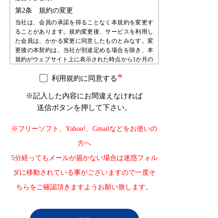
第2条 規約の変更
当社は、会員の承諾を得ることなく本規約を変更す
ることがあります。規約変更後、サービスを利用し
た会員は、かかる変更に同意したものとみなす。変
更後の本契約は、当社が別途定める場合を除き、本
規約がウェブサイト上に表示された時点から1か月の
期間をもって効力を生じるものとし、会員は、自ら
*
の責任において、確認するものとします。会員は、
利用規約に同意する
当社に対して、本規約変更の不承諾又は不知を申し
※記入した内容にお間違えなければ
立てることはできないものとします。
送信ボタンを押して下さい。
第3条 会員登録
会員登録を希望する者は、当社が指定する手続によ
※フリーソフト、Yahoo!、Gmailなどをお使いの
り申し込みを行うものとします。会員登録の申込み
を受け、必要な審査・手続等を経た後で会員として
方へ
承認します。会員は、登録の時点で本規約の内容を
5分経ってもメールが届かない場合は迷惑フォル
承諾したものとみなします。
第4条 会員登録の不承認
ダに移動されている事がございますので一度そ
当社は登録審査の結果、登録申込をした自然人・法
ちらをご確認頂きますようお願い致します。
人・団体・組織等が以下の何れかに該当することが
判明した場合、その自然人・法人・団体・組織等の
登録を承認しない場合があります。また、承認後に