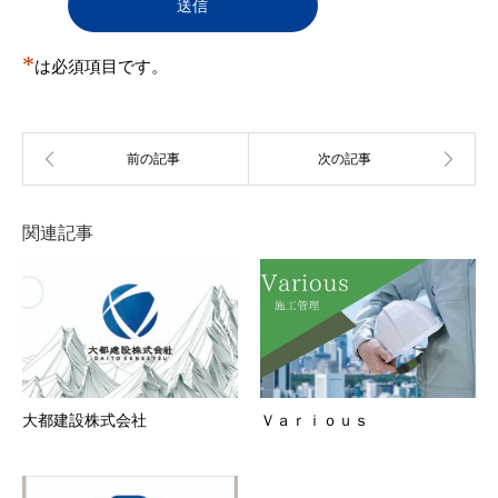
判明した場合も承認を取り消すことがある。
（１）
登録申込をした自然人・法人・団体・組織等が
実在しない
*
（２）
は必須項目です。
登録申込の際の申告事項に、虚偽の記載、誤
記、又は記入漏れがある
（３）
本規約に違反する行為を現に行い又は行うおそ
れがあると事務局が判断する場合
（４）
反社会的活動を行う団体もしくはこれらと関連
のある団体その他反社会的勢力に所属している
者またはそれらに所属していた経歴を有する者
（５）
過去に第12条各号のいずれかに該当する行為を
関連記事
行った者
（６）
その他事務局が会員とすることを不適当と判断
した場合
第5条 会員情報の変更
１．
会員は、登録情報（住所・電話番号等）に変更が
あった場合、速やかに当社所定の方法により、変
更事項を当社に通知しするものとします。
２．
前項の届出がなかったことで会員が不利益を被っ
たとしても、当社は一切その責任を負いません。
大都建設株式会社
Ｖａｒｉｏｕｓ
３．
登録情報の変更がなされなかったことにより、変
更を怠った会員と、この会員に対し、ユーザーに
生じた損害について、事務局はいずれに対しても