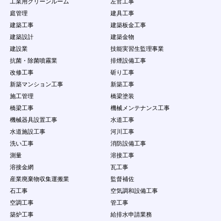
工業用クリーンルーム
左官工事
第12条 禁止事項
庭管理
建具工事
会員の本サービスの利用にあたって、当社は以下の
建築工事
建築板金工事
行為を禁止します。会員がこれらの禁止行為を行っ
た場合、会員に通知することなく、当社は該当する
建築設計
建築金物
内容のデータを削除することができ、また、禁止行
建設業
技能実習生監理事業
為を行った者の利用を制限もしくは強制退会するこ
抗菌・除菌噴霧業
排煙設備工事
とができるものとします。ただし、当社は、当該デ
改修工事
斫り工事
ータ等を掲載停止又は削除する義務を負うものでは
なく、データの削除及び利用制限等の処分につきま
新築マンション工事
新築工事
しては当社の説明の義務を負わないものとします。
施工管理
橋梁塗装
（１）
本規約に違反する場合
橋梁工事
機械メンテナンス工事
（２）
法律・規則・条例等の制定法に反する行為
機械器具設置工事
水道工事
（３）
第三者の個人情報を公開する行為
（４）
公序良俗に反する行為やコンテンツ閲覧者に
水道施設工事
河川工事
不快感を与える行為
洗い工事
消防設備工事
（５）
会員以外の自然人・法人・団体・組織等の第
測量
溶接工事
三者に成リすます行為
溶接金網
瓦工事
（６）
虚偽の情報をコンテンツに掲載し、コンテン
ツ閲覧者を欺く行為
産業廃棄物収集運搬業
監督補佐
（７）
会員以外の自然人・法人・団体・組織等の第
石工事
空気調和設備工事
三者の名誉や社会的信用を棄損したり、不快
空調工事
管工事
感や精神的な損害を与える行為
（８）
コンテンツ閲覧者を含む会員以外の自然人・
築炉工事
給排水申請業務