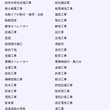
法人・団体・組織等の第三者の個人情報の収
給排水衛生設備工事
総合建設業
集を行うこと
耐火被覆工事
耐震補強工事
（９）
本サービスで得た情報を、本サービスの利用
自動ドアの取付・修理・点検
舗装工事
目的の範囲を超えて第三者に譲渡すること、
又は営業を目的とした情報提供活動をするこ
船舶塗装
製缶工事
と（営利を目的とした情報提供等の行為）
解体オペレーター
解体工事
（１０）
本サービスの運営を妨げる行為、個人や団体
設備工事
設計業
を誹謗中傷する行為
貿易
足場工事
（１１）
会員ＩＤ・パスワードを故意に第三者に公開
する行為
路面標示施工
車販売
（１２）
会員情報・案件情報などを悪意ある行為をす
軽鉄下地
造作工事
る場合
造園工事
配管工事
（１３）
当社が、本サービスの運営を妨げるおそれが
重機オペレーター
重量物据付・搬入出
あると判断する量のデータ転送、サーバに負
担をかける行為（不正な連続アクセス、ウィ
金属工事
金物工事
ルス、ワーム、その他の有害プログラムをサ
鉄筋工事
鉄骨工事
ーバーに送信し、または第三者に送信する行
鋼構造物工事
鍛冶工事
為など）
防水工事
防犯設備工事
（１４）
他の会員又は第三者の財産権、プライバシー
権、人格権等を侵害する行為、またはそのお
防食工事
除排雪工事
それのある行為
電気工事
電気計装工事
（１５）
実際に依頼する意思がないのに、企業に対し
飲食業
高圧電気工事
て仕事の依頼をする行為
（１６）
虚偽の情報をサイトに登録、提供し、求人に
高速道路の塗装
鳶工事