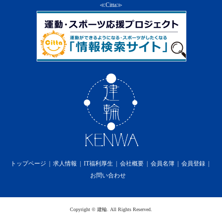
ス及び本サービスの一部を終了することができる
≪Citta≫
ものとします。
２．
前項の通知は、当社のウェブサイト上での掲示又
は会員への電子メールの送付によるものとし、そ
の通知の効力は第６条の定めによります。
３．
当社は第１項の方法による会員に対する通知の
後、本サービスを終了した場合には、会員に対し
て本サービスの終了に伴い生じる損害、損失、若
しくはその他の費用の損害又は補償を免れるもの
とします。
第15条 利用料金
１．
本サービスの利用料金に関しては無償提供の為、
一切かからないものとします。
第16条 プライバシーポリシーの遵守
当社は、個人情報を適切に保護し、当社のホームペ
ージ上に掲示するプライバシーポリシーを遵守しま
トップページ
求人情報
IT福利厚生
会社概要
会員名簿
会員登録
す。
お問い合わせ
第17条 免責事項
１．
当社は、本サービスの利用に際して、第2条（規
約の変更）、第12条（禁止事項）、第13条（本サ
ービス提供の中断）及び第14条（本サービス提供
Copyright
©
建輪
. All Rights Reserved.
の終了）があった場合に、会員が被った損害又は