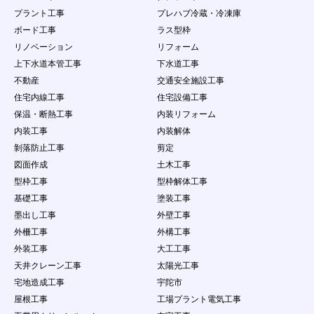
わないものとする。
プラント工事
プレハブ冷蔵・冷凍庫
４．
会員は、会員ID及びパスワードが盗難された
り、第三者に使用されていることが判明した場合
ボード工事
ラス型枠
には、直ちに当社に申し出するとともに、当社の
リノベーション
リフォーム
指示に従うものとします。
上下水道本管工事
下水道工事
第11条 会員の責任及び注意義務
不動産
交通安全施設工事
１．
本サービスを利用により発生した損害について
住宅内線工事
住宅設備工事
は、事務局は一切の責任を負わないものとしま
保温・断熱工事
内装リフォーム
す。
２．
会員は、自己の責任にもとづき本サービスを利用
内装工事
内装解体
するものとし、会員が公開するコンテンツについ
剝落防止工事
剪定
て、全て自己で責任を負うものとします。
図面作成
土木工事
３．
会員は当社に対し、他人の著作物を使用したこと
型枠工事
型枠解体工事
などが原因で紛争、損害賠償の請求などが起こっ
た場合の損害、責任について一切を免責するもの
基礎工事
塗装工事
とし、自らの責任を持って紛争に対処するものと
墨出し工事
外壁工事
します。
外柵工事
外構工事
４．
会員は、問合せ量が少ないことを理由として事務
外装工事
大工工事
局に対して、何らの請求権を有しないこととしま
す。
天井クレーン工事
太陽光工事
５．
会員は、本条で定める行為において当社に損害を
宅地造成工事
宇陀市
与えた場合は、当社が当該会員に対して損害賠償
屋根工事
工場プラント電気工事
を請求できる権利を有することを認めます。