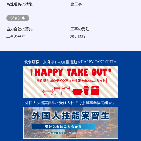
（１６）
虚偽の情報をサイトに登録、提供し、求人に
高速道路の塗装
鳶工事
応募する行為
（１７）
著作権、商標権、プライバシー権、氏名権、
ジャンル
肖像権等の他人の権利を侵害する、またはそ
のおそれのある行為
協力会社の募集
工事の受注
（１８）
その他事務局が不適切であると判断する行為
工事の発注
求人情報
第13条 本サービス提供の中断
１．
当社は、次に掲げる各号のいずれかに該当する場
合には、会員に事前に通知することなく、本サー
ビスの提供を一時的に中断することがあります。
飲食店様（奈良県）の支援活動≪HAPPY TAKE OUT≫
（１）
本サービス用設備の保守又は工事のため、やむ
を得ない場合
（２）
本サービス用設備に障害が発生し、やむを得な
い場合
（３）
第一種電気通信事業者又はその他の電気通信事
業者の提供する電気通信役務に起因して電気通
外国人技能実習生の受け入れ『そよ風事業協同組合』
信サービスの利用が不能になった場合
（４）
その他運用上又は技術上当社がサービスの一時
中断が必要と判断した場合 ２．当システムの
提供中止に伴う会員又は第三者からの損害賠償
の請求を免れるものとします。
第14条 本サービス提供の終了