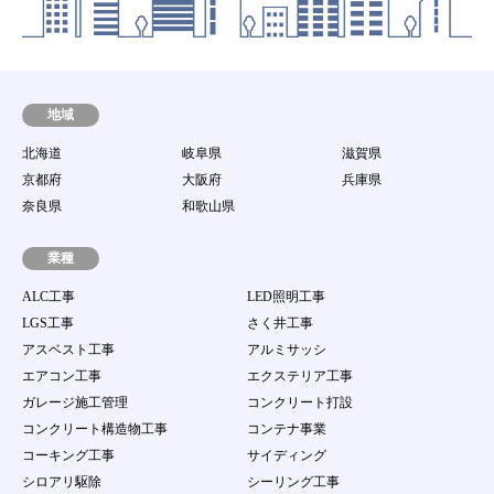
子メールを発送した時点より効力を発するものと
します。
第8条 動作環境
当社は、会員が本サービスを利用するための環境
（パソコン等の端末機器、ソフトウェア及び通信回
地域
線等のすべてを含む。）に関して一切の責任を持た
北海道
岐阜県
滋賀県
ないとともに、接続環境整備のための助言、サポー
ト行為を行う責任を持たないものとします。
京都府
大阪府
兵庫県
第9条 譲渡禁止
奈良県
和歌山県
会員は、当サイト案件を第三者に譲渡若しくは使用
させたり、売買、名義変更、質権の設定その他の担
業種
保に供する等の行為はできないものとします。
ALC工事
LED照明工事
第10条 ユーザーID及びパスワードの管理
LGS工事
さく井工事
１．
会員は、自己のID及び会員自身で登録するパス
アスベスト工事
アルミサッシ
ワードの使用および管理について一切の責任を持
つものとします。
エアコン工事
エクステリア工事
２．
会員は、自己のID及び会員自身で登録するパス
ガレージ施工管理
コンクリート打設
ワードを第三者に利用させたり、貸与、譲渡、名
コンクリート構造物工事
コンテナ事業
義変更、売買等をしてはならない。
３．
当社のID及びパスワードが他の第三者の使用に
コーキング工事
サイディング
より当該会員が被る損害について、当該会員の故
シロアリ駆除
シーリング工事