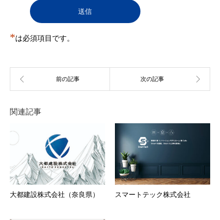
登録を承認しない場合があります。また、承認後に
判明した場合も承認を取り消すことがある。
（１）
登録申込をした自然人・法人・団体・組織等が
実在しない
*
（２）
は必須項目です。
登録申込の際の申告事項に、虚偽の記載、誤
記、又は記入漏れがある
（３）
本規約に違反する行為を現に行い又は行うおそ
れがあると事務局が判断する場合
（４）
反社会的活動を行う団体もしくはこれらと関連
のある団体その他反社会的勢力に所属している
者またはそれらに所属していた経歴を有する者
（５）
過去に第12条各号のいずれかに該当する行為を
関連記事
行った者
（６）
その他事務局が会員とすることを不適当と判断
した場合
第5条 会員情報の変更
１．
会員は、登録情報（住所・電話番号等）に変更が
あった場合、速やかに当社所定の方法により、変
更事項を当社に通知しするものとします。
２．
前項の届出がなかったことで会員が不利益を被っ
たとしても、当社は一切その責任を負いません。
大都建設株式会社（奈良県）
スマートテック株式会社
３．
登録情報の変更がなされなかったことにより、変
更を怠った会員と、この会員に対し、ユーザーに