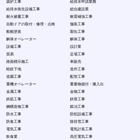
（８）
コンテンツ閲覧者を含む会員以外の自然人・
築炉工事
給排水申請業務
法人・団体・組織等の第三者の個人情報の収
給排水衛生設備工事
総合建設業
集を行うこと
耐火被覆工事
耐震補強工事
（９）
本サービスで得た情報を、本サービスの利用
自動ドアの取付・修理・点検
舗装工事
目的の範囲を超えて第三者に譲渡すること、
又は営業を目的とした情報提供活動をするこ
船舶塗装
製缶工事
と（営利を目的とした情報提供等の行為）
解体オペレーター
解体工事
（１０）
本サービスの運営を妨げる行為、個人や団体
設備工事
設計業
を誹謗中傷する行為
貿易
足場工事
（１１）
会員ＩＤ・パスワードを故意に第三者に公開
する行為
路面標示施工
車販売
（１２）
会員情報・案件情報などを悪意ある行為をす
軽鉄下地
造作工事
る場合
造園工事
配管工事
（１３）
当社が、本サービスの運営を妨げるおそれが
重機オペレーター
重量物据付・搬入出
あると判断する量のデータ転送、サーバに負
担をかける行為（不正な連続アクセス、ウィ
金属工事
金物工事
ルス、ワーム、その他の有害プログラムをサ
鉄筋工事
鉄骨工事
ーバーに送信し、または第三者に送信する行
鋼構造物工事
鍛冶工事
為など）
防水工事
防犯設備工事
（１４）
他の会員又は第三者の財産権、プライバシー
権、人格権等を侵害する行為、またはそのお
防食工事
除排雪工事
それのある行為
電気工事
電気計装工事
（１５）
実際に依頼する意思がないのに、企業に対し
飲食業
高圧電気工事
て仕事の依頼をする行為