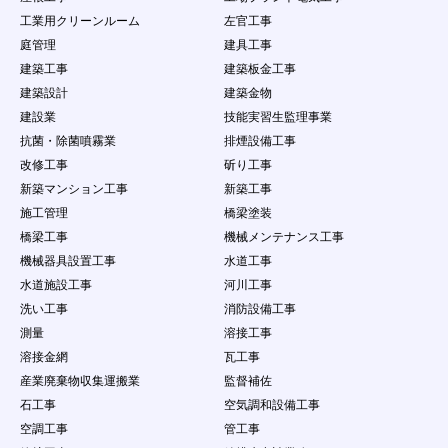
を請求できる権利を有することを認めます。
工業用クリーンルーム
左官工事
第12条 禁止事項
庭管理
建具工事
会員の本サービスの利用にあたって、当社は以下の
建築工事
建築板金工事
行為を禁止します。会員がこれらの禁止行為を行っ
た場合、会員に通知することなく、当社は該当する
建築設計
建築金物
内容のデータを削除することができ、また、禁止行
建設業
技能実習生監理事業
為を行った者の利用を制限もしくは強制退会するこ
抗菌・除菌噴霧業
排煙設備工事
とができるものとします。ただし、当社は、当該デ
改修工事
斫り工事
ータ等を掲載停止又は削除する義務を負うものでは
なく、データの削除及び利用制限等の処分につきま
新築マンション工事
新築工事
しては当社の説明の義務を負わないものとします。
施工管理
橋梁塗装
（１）
本規約に違反する場合
橋梁工事
機械メンテナンス工事
（２）
法律・規則・条例等の制定法に反する行為
機械器具設置工事
水道工事
（３）
第三者の個人情報を公開する行為
（４）
公序良俗に反する行為やコンテンツ閲覧者に
水道施設工事
河川工事
不快感を与える行為
洗い工事
消防設備工事
（５）
会員以外の自然人・法人・団体・組織等の第
測量
溶接工事
三者に成リすます行為
溶接金網
瓦工事
（６）
虚偽の情報をコンテンツに掲載し、コンテン
ツ閲覧者を欺く行為
産業廃棄物収集運搬業
監督補佐
（７）
会員以外の自然人・法人・団体・組織等の第
石工事
空気調和設備工事
三者の名誉や社会的信用を棄損したり、不快
空調工事
管工事
感や精神的な損害を与える行為