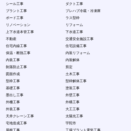
意過失の有無にかかわらず、当社は一切責任を負
シール工事
ダクト工事
わないものとする。
プラント工事
プレハブ冷蔵・冷凍庫
４．
会員は、会員ID及びパスワードが盗難された
り、第三者に使用されていることが判明した場合
ボード工事
ラス型枠
には、直ちに当社に申し出するとともに、当社の
リノベーション
リフォーム
指示に従うものとします。
上下水道本管工事
下水道工事
第11条 会員の責任及び注意義務
不動産
交通安全施設工事
１．
本サービスを利用により発生した損害について
住宅内線工事
住宅設備工事
は、事務局は一切の責任を負わないものとしま
保温・断熱工事
内装リフォーム
す。
２．
会員は、自己の責任にもとづき本サービスを利用
内装工事
内装解体
するものとし、会員が公開するコンテンツについ
剝落防止工事
剪定
て、全て自己で責任を負うものとします。
図面作成
土木工事
３．
会員は当社に対し、他人の著作物を使用したこと
型枠工事
型枠解体工事
などが原因で紛争、損害賠償の請求などが起こっ
た場合の損害、責任について一切を免責するもの
基礎工事
塗装工事
とし、自らの責任を持って紛争に対処するものと
墨出し工事
外壁工事
します。
外柵工事
外構工事
４．
会員は、問合せ量が少ないことを理由として事務
外装工事
大工工事
局に対して、何らの請求権を有しないこととしま
す。
天井クレーン工事
太陽光工事
５．
会員は、本条で定める行為において当社に損害を
宅地造成工事
宇陀市
与えた場合は、当社が当該会員に対して損害賠償
屋根工事
工場プラント電気工事