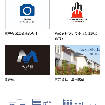
生じた損害について、事務局はいずれに対しても
一切責任を負いません。
第6条 会員登録の抹消
１．
会員が登録抹消・途中解約する場合は、所定の方
法にて事務局に直ちに届け出ることとします。
２．
本サービスの会員資格は一法人又は一個人専属の
ものとする。
三晃金属工業株式会社
株式会社フジワラ（兵庫県加
３．
退会した会員の会員情報、当会社が当該会員の退
東市）
会の届出を受理した後、速やかに削除するものと
します。
第7条 当社からの通知
１．
当社は、本サービスのウェブサイト上での掲示や
電子メールの送付、その他当社が適当と判断する
方法により、会員に対し、随時必要な事項を通知
します。また、会員は本サービスウェブサイトに
登録した時点より、当社から電子メールによる通
知を受けることを承諾したものとします。当社か
松井組
株式会社 道南技建
らの電子メールによる通知を解除する場合は、ウ
ェブサイト上より通知解除設定が必要となりま
す。
２．
前項の通知は、当社が当該通知を本サービスのウ
ェブサイト上で行った場合はウェブサイト上に掲
示した時点で、また電子メールで行った場合は電