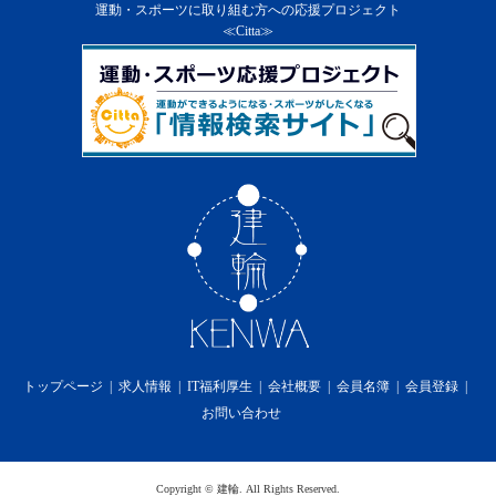
１．
当社は、会員に通知の上、会員に対する本サービ
運動・スポーツに取り組む方への応援プロジェクト
ス及び本サービスの一部を終了することができる
≪Citta≫
ものとします。
２．
前項の通知は、当社のウェブサイト上での掲示又
は会員への電子メールの送付によるものとし、そ
の通知の効力は第６条の定めによります。
３．
当社は第１項の方法による会員に対する通知の
後、本サービスを終了した場合には、会員に対し
て本サービスの終了に伴い生じる損害、損失、若
しくはその他の費用の損害又は補償を免れるもの
とします。
第15条 利用料金
１．
本サービスの利用料金に関しては無償提供の為、
一切かからないものとします。
第16条 プライバシーポリシーの遵守
当社は、個人情報を適切に保護し、当社のホームペ
ージ上に掲示するプライバシーポリシーを遵守しま
トップページ
求人情報
IT福利厚生
会社概要
会員名簿
会員登録
す。
お問い合わせ
第17条 免責事項
１．
当社は、本サービスの利用に際して、第2条（規
約の変更）、第12条（禁止事項）、第13条（本サ
ービス提供の中断）及び第14条（本サービス提供
Copyright
©
建輪
. All Rights Reserved.