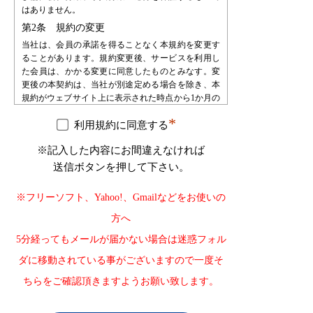
はありません。
第2条 規約の変更
当社は、会員の承諾を得ることなく本規約を変更す
ることがあります。規約変更後、サービスを利用し
た会員は、かかる変更に同意したものとみなす。変
更後の本契約は、当社が別途定める場合を除き、本
規約がウェブサイト上に表示された時点から1か月の
期間をもって効力を生じるものとし、会員は、自ら
*
の責任において、確認するものとします。会員は、
利用規約に同意する
当社に対して、本規約変更の不承諾又は不知を申し
※記入した内容にお間違えなければ
立てることはできないものとします。
送信ボタンを押して下さい。
第3条 会員登録
会員登録を希望する者は、当社が指定する手続によ
※フリーソフト、Yahoo!、Gmailなどをお使いの
り申し込みを行うものとします。会員登録の申込み
を受け、必要な審査・手続等を経た後で会員として
方へ
承認します。会員は、登録の時点で本規約の内容を
5分経ってもメールが届かない場合は迷惑フォル
承諾したものとみなします。
第4条 会員登録の不承認
ダに移動されている事がございますので一度そ
当社は登録審査の結果、登録申込をした自然人・法
ちらをご確認頂きますようお願い致します。
人・団体・組織等が以下の何れかに該当することが
判明した場合、その自然人・法人・団体・組織等の