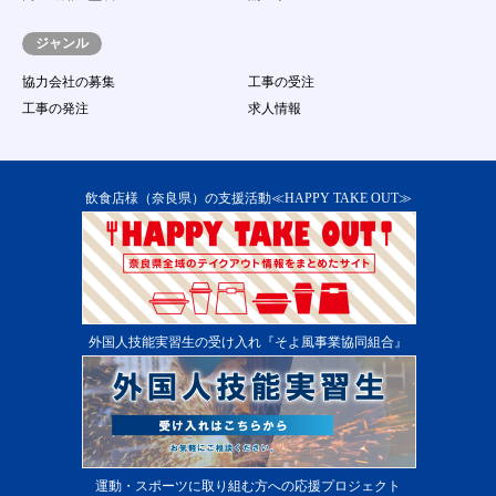
応募する行為
（１７）
著作権、商標権、プライバシー権、氏名権、
ジャンル
肖像権等の他人の権利を侵害する、またはそ
のおそれのある行為
協力会社の募集
工事の受注
（１８）
その他事務局が不適切であると判断する行為
工事の発注
求人情報
第13条 本サービス提供の中断
１．
当社は、次に掲げる各号のいずれかに該当する場
合には、会員に事前に通知することなく、本サー
ビスの提供を一時的に中断することがあります。
飲食店様（奈良県）の支援活動≪HAPPY TAKE OUT≫
（１）
本サービス用設備の保守又は工事のため、やむ
を得ない場合
（２）
本サービス用設備に障害が発生し、やむを得な
い場合
（３）
第一種電気通信事業者又はその他の電気通信事
業者の提供する電気通信役務に起因して電気通
外国人技能実習生の受け入れ『そよ風事業協同組合』
信サービスの利用が不能になった場合
（４）
その他運用上又は技術上当社がサービスの一時
中断が必要と判断した場合 ２．当システムの
提供中止に伴う会員又は第三者からの損害賠償
の請求を免れるものとします。
第14条 本サービス提供の終了
１．
当社は、会員に通知の上、会員に対する本サービ
運動・スポーツに取り組む方への応援プロジェクト