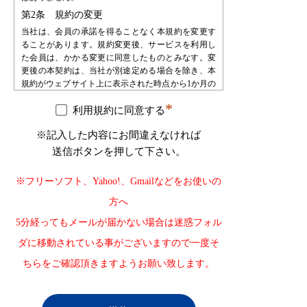
第2条 規約の変更
当社は、会員の承諾を得ることなく本規約を変更す
ることがあります。規約変更後、サービスを利用し
た会員は、かかる変更に同意したものとみなす。変
更後の本契約は、当社が別途定める場合を除き、本
規約がウェブサイト上に表示された時点から1か月の
期間をもって効力を生じるものとし、会員は、自ら
*
の責任において、確認するものとします。会員は、
利用規約に同意する
当社に対して、本規約変更の不承諾又は不知を申し
※記入した内容にお間違えなければ
立てることはできないものとします。
送信ボタンを押して下さい。
第3条 会員登録
会員登録を希望する者は、当社が指定する手続によ
※フリーソフト、Yahoo!、Gmailなどをお使いの
り申し込みを行うものとします。会員登録の申込み
を受け、必要な審査・手続等を経た後で会員として
方へ
承認します。会員は、登録の時点で本規約の内容を
5分経ってもメールが届かない場合は迷惑フォル
承諾したものとみなします。
第4条 会員登録の不承認
ダに移動されている事がございますので一度そ
当社は登録審査の結果、登録申込をした自然人・法
ちらをご確認頂きますようお願い致します。
人・団体・組織等が以下の何れかに該当することが
判明した場合、その自然人・法人・団体・組織等の
登録を承認しない場合があります。また、承認後に