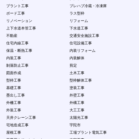
わないものとする。
プラント工事
プレハブ冷蔵・冷凍庫
４．
会員は、会員ID及びパスワードが盗難された
り、第三者に使用されていることが判明した場合
ボード工事
ラス型枠
には、直ちに当社に申し出するとともに、当社の
リノベーション
リフォーム
指示に従うものとします。
上下水道本管工事
下水道工事
第11条 会員の責任及び注意義務
不動産
交通安全施設工事
１．
本サービスを利用により発生した損害について
住宅内線工事
住宅設備工事
は、事務局は一切の責任を負わないものとしま
保温・断熱工事
内装リフォーム
す。
２．
会員は、自己の責任にもとづき本サービスを利用
内装工事
内装解体
するものとし、会員が公開するコンテンツについ
剝落防止工事
剪定
て、全て自己で責任を負うものとします。
図面作成
土木工事
３．
会員は当社に対し、他人の著作物を使用したこと
型枠工事
型枠解体工事
などが原因で紛争、損害賠償の請求などが起こっ
た場合の損害、責任について一切を免責するもの
基礎工事
塗装工事
とし、自らの責任を持って紛争に対処するものと
墨出し工事
外壁工事
します。
外柵工事
外構工事
４．
会員は、問合せ量が少ないことを理由として事務
外装工事
大工工事
局に対して、何らの請求権を有しないこととしま
す。
天井クレーン工事
太陽光工事
５．
会員は、本条で定める行為において当社に損害を
宅地造成工事
宇陀市
与えた場合は、当社が当該会員に対して損害賠償
屋根工事
工場プラント電気工事
を請求できる権利を有することを認めます。