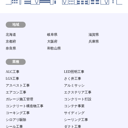
します。
第8条 動作環境
当社は、会員が本サービスを利用するための環境
（パソコン等の端末機器、ソフトウェア及び通信回
地域
線等のすべてを含む。）に関して一切の責任を持た
北海道
岐阜県
滋賀県
ないとともに、接続環境整備のための助言、サポー
ト行為を行う責任を持たないものとします。
京都府
大阪府
兵庫県
第9条 譲渡禁止
奈良県
和歌山県
会員は、当サイト案件を第三者に譲渡若しくは使用
させたり、売買、名義変更、質権の設定その他の担
業種
保に供する等の行為はできないものとします。
ALC工事
LED照明工事
第10条 ユーザーID及びパスワードの管理
LGS工事
さく井工事
１．
会員は、自己のID及び会員自身で登録するパス
アスベスト工事
アルミサッシ
ワードの使用および管理について一切の責任を持
つものとします。
エアコン工事
エクステリア工事
２．
会員は、自己のID及び会員自身で登録するパス
ガレージ施工管理
コンクリート打設
ワードを第三者に利用させたり、貸与、譲渡、名
コンクリート構造物工事
コンテナ事業
義変更、売買等をしてはならない。
３．
当社のID及びパスワードが他の第三者の使用に
コーキング工事
サイディング
より当該会員が被る損害について、当該会員の故
シロアリ駆除
シーリング工事
意過失の有無にかかわらず、当社は一切責任を負
シール工事
ダクト工事