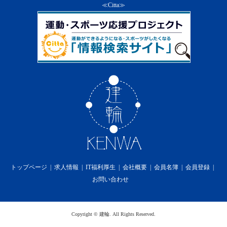
ス及び本サービスの一部を終了することができる
≪Citta≫
ものとします。
２．
前項の通知は、当社のウェブサイト上での掲示又
は会員への電子メールの送付によるものとし、そ
の通知の効力は第６条の定めによります。
３．
当社は第１項の方法による会員に対する通知の
後、本サービスを終了した場合には、会員に対し
て本サービスの終了に伴い生じる損害、損失、若
しくはその他の費用の損害又は補償を免れるもの
とします。
第15条 利用料金
１．
本サービスの利用料金に関しては無償提供の為、
一切かからないものとします。
第16条 プライバシーポリシーの遵守
当社は、個人情報を適切に保護し、当社のホームペ
ージ上に掲示するプライバシーポリシーを遵守しま
トップページ
求人情報
IT福利厚生
会社概要
会員名簿
会員登録
す。
お問い合わせ
第17条 免責事項
１．
当社は、本サービスの利用に際して、第2条（規
約の変更）、第12条（禁止事項）、第13条（本サ
ービス提供の中断）及び第14条（本サービス提供
Copyright
©
建輪
. All Rights Reserved.
の終了）があった場合に、会員が被った損害又は