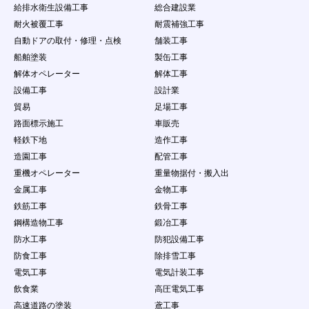
法人・団体・組織等の第三者の個人情報の収
給排水衛生設備工事
総合建設業
集を行うこと
耐火被覆工事
耐震補強工事
（９）
本サービスで得た情報を、本サービスの利用
自動ドアの取付・修理・点検
舗装工事
目的の範囲を超えて第三者に譲渡すること、
又は営業を目的とした情報提供活動をするこ
船舶塗装
製缶工事
と（営利を目的とした情報提供等の行為）
解体オペレーター
解体工事
（１０）
本サービスの運営を妨げる行為、個人や団体
設備工事
設計業
を誹謗中傷する行為
貿易
足場工事
（１１）
会員ＩＤ・パスワードを故意に第三者に公開
する行為
路面標示施工
車販売
（１２）
会員情報・案件情報などを悪意ある行為をす
軽鉄下地
造作工事
る場合
造園工事
配管工事
（１３）
当社が、本サービスの運営を妨げるおそれが
重機オペレーター
重量物据付・搬入出
あると判断する量のデータ転送、サーバに負
担をかける行為（不正な連続アクセス、ウィ
金属工事
金物工事
ルス、ワーム、その他の有害プログラムをサ
鉄筋工事
鉄骨工事
ーバーに送信し、または第三者に送信する行
鋼構造物工事
鍛冶工事
為など）
防水工事
防犯設備工事
（１４）
他の会員又は第三者の財産権、プライバシー
権、人格権等を侵害する行為、またはそのお
防食工事
除排雪工事
それのある行為
電気工事
電気計装工事
（１５）
実際に依頼する意思がないのに、企業に対し
飲食業
高圧電気工事
て仕事の依頼をする行為
（１６）
虚偽の情報をサイトに登録、提供し、求人に
高速道路の塗装
鳶工事