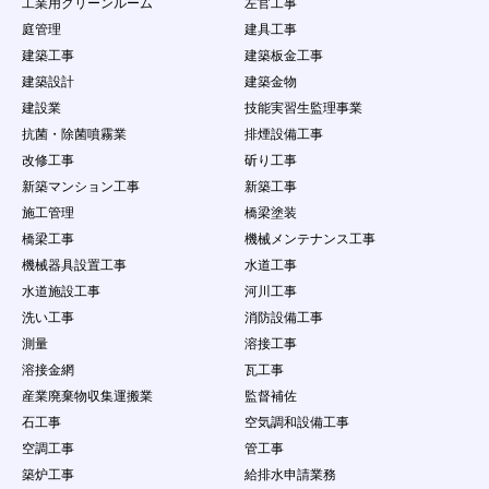
工業用クリーンルーム
左官工事
第12条 禁止事項
庭管理
建具工事
会員の本サービスの利用にあたって、当社は以下の
建築工事
建築板金工事
行為を禁止します。会員がこれらの禁止行為を行っ
た場合、会員に通知することなく、当社は該当する
建築設計
建築金物
内容のデータを削除することができ、また、禁止行
建設業
技能実習生監理事業
為を行った者の利用を制限もしくは強制退会するこ
抗菌・除菌噴霧業
排煙設備工事
とができるものとします。ただし、当社は、当該デ
改修工事
斫り工事
ータ等を掲載停止又は削除する義務を負うものでは
なく、データの削除及び利用制限等の処分につきま
新築マンション工事
新築工事
しては当社の説明の義務を負わないものとします。
施工管理
橋梁塗装
（１）
本規約に違反する場合
橋梁工事
機械メンテナンス工事
（２）
法律・規則・条例等の制定法に反する行為
機械器具設置工事
水道工事
（３）
第三者の個人情報を公開する行為
（４）
公序良俗に反する行為やコンテンツ閲覧者に
水道施設工事
河川工事
不快感を与える行為
洗い工事
消防設備工事
（５）
会員以外の自然人・法人・団体・組織等の第
測量
溶接工事
三者に成リすます行為
溶接金網
瓦工事
（６）
虚偽の情報をコンテンツに掲載し、コンテン
ツ閲覧者を欺く行為
産業廃棄物収集運搬業
監督補佐
（７）
会員以外の自然人・法人・団体・組織等の第
石工事
空気調和設備工事
三者の名誉や社会的信用を棄損したり、不快
空調工事
管工事
感や精神的な損害を与える行為
（８）
コンテンツ閲覧者を含む会員以外の自然人・
築炉工事
給排水申請業務