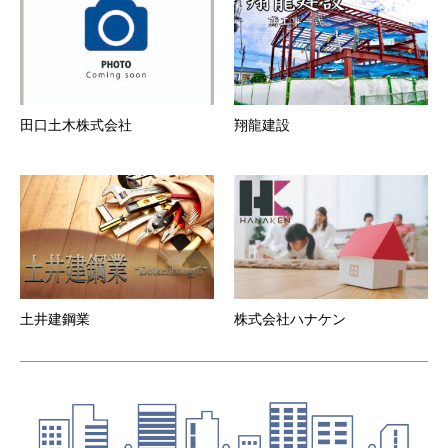
一切責任を負いません。
第6条 会員登録の抹消
１．
会員が登録抹消・途中解約する場合は、所定の方
法にて事務局に直ちに届け出ることとします。
２．
本サービスの会員資格は一法人又は一個人専属の
ものとする。
田口土木株式会社
翔龍建設
３．
退会した会員の会員情報、当会社が当該会員の退
会の届出を受理した後、速やかに削除するものと
します。
第7条 当社からの通知
１．
当社は、本サービスのウェブサイト上での掲示や
電子メールの送付、その他当社が適当と判断する
方法により、会員に対し、随時必要な事項を通知
します。また、会員は本サービスウェブサイトに
登録した時点より、当社から電子メールによる通
知を受けることを承諾したものとします。当社か
土井建鋼業
株式会社ハナケン
らの電子メールによる通知を解除する場合は、ウ
ェブサイト上より通知解除設定が必要となりま
す。
２．
前項の通知は、当社が当該通知を本サービスのウ
ェブサイト上で行った場合はウェブサイト上に掲
示した時点で、また電子メールで行った場合は電
子メールを発送した時点より効力を発するものと