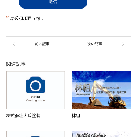
判明した場合も承認を取り消すことがある。
（１）
登録申込をした自然人・法人・団体・組織等が
実在しない
*
（２）
は必須項目です。
登録申込の際の申告事項に、虚偽の記載、誤
記、又は記入漏れがある
（３）
本規約に違反する行為を現に行い又は行うおそ
れがあると事務局が判断する場合
（４）
反社会的活動を行う団体もしくはこれらと関連
のある団体その他反社会的勢力に所属している
者またはそれらに所属していた経歴を有する者
（５）
過去に第12条各号のいずれかに該当する行為を
関連記事
行った者
（６）
その他事務局が会員とすることを不適当と判断
した場合
第5条 会員情報の変更
１．
会員は、登録情報（住所・電話番号等）に変更が
あった場合、速やかに当社所定の方法により、変
更事項を当社に通知しするものとします。
２．
前項の届出がなかったことで会員が不利益を被っ
たとしても、当社は一切その責任を負いません。
株式会社大﨑塗装
林組
３．
登録情報の変更がなされなかったことにより、変
更を怠った会員と、この会員に対し、ユーザーに
生じた損害について、事務局はいずれに対しても