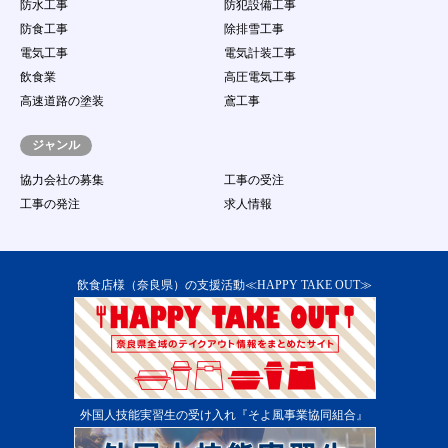
防水工事
防犯設備工事
防食工事
除排雪工事
電気工事
電気計装工事
飲食業
高圧電気工事
高速道路の塗装
鳶工事
ジャンル
協力会社の募集
工事の受注
工事の発注
求人情報
飲食店様（奈良県）の支援活動≪HAPPY TAKE OUT≫
外国人技能実習生の受け入れ『そよ風事業協同組合』