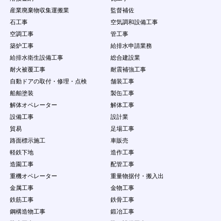
産業廃棄物収集運搬業
監督補佐
石工事
空気調和設備工事
空調工事
管工事
築炉工事
給排水申請業務
給排水衛生設備工事
総合建設業
耐火被覆工事
耐震補強工事
自動ドアの取付・修理・点検
舗装工事
船舶塗装
製缶工事
解体オペレーター
解体工事
設備工事
設計業
貿易
足場工事
路面標示施工
車販売
軽鉄下地
造作工事
造園工事
配管工事
重機オペレーター
重量物据付・搬入出
金属工事
金物工事
鉄筋工事
鉄骨工事
鋼構造物工事
鍛冶工事