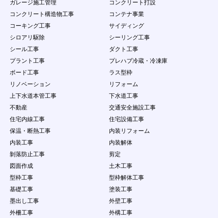
ガレージ施工管理
コンクリート打設
コンクリート構造物工事
コンテナ事業
コーキング工事
サイディング
シロアリ駆除
シーリング工事
シール工事
ダクト工事
プラント工事
プレハブ冷蔵・冷凍庫
ボード工事
ラス型枠
リノベーション
リフォーム
上下水道本管工事
下水道工事
不動産
交通安全施設工事
住宅内線工事
住宅設備工事
保温・断熱工事
内装リフォーム
内装工事
内装解体
剝落防止工事
剪定
図面作成
土木工事
型枠工事
型枠解体工事
基礎工事
塗装工事
墨出し工事
外壁工事
外柵工事
外構工事