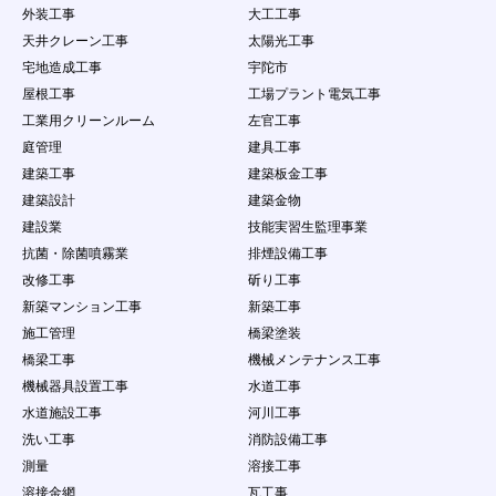
外装工事
大工工事
天井クレーン工事
太陽光工事
宅地造成工事
宇陀市
屋根工事
工場プラント電気工事
工業用クリーンルーム
左官工事
庭管理
建具工事
建築工事
建築板金工事
建築設計
建築金物
建設業
技能実習生監理事業
抗菌・除菌噴霧業
排煙設備工事
改修工事
斫り工事
新築マンション工事
新築工事
施工管理
橋梁塗装
橋梁工事
機械メンテナンス工事
機械器具設置工事
水道工事
水道施設工事
河川工事
洗い工事
消防設備工事
測量
溶接工事
溶接金網
瓦工事