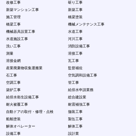
改修工事
斫り工事
新築マンション工事
新築工事
施工管理
橋梁塗装
橋梁工事
機械メンテナンス工事
機械器具設置工事
水道工事
水道施設工事
河川工事
洗い工事
消防設備工事
測量
溶接工事
溶接金網
瓦工事
産業廃棄物収集運搬業
監督補佐
石工事
空気調和設備工事
空調工事
管工事
築炉工事
給排水申請業務
給排水衛生設備工事
総合建設業
耐火被覆工事
耐震補強工事
自動ドアの取付・修理・点検
舗装工事
船舶塗装
製缶工事
解体オペレーター
解体工事
設備工事
設計業