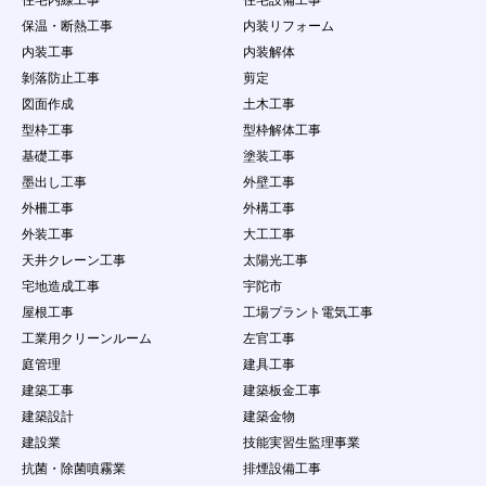
住宅内線工事
住宅設備工事
保温・断熱工事
内装リフォーム
内装工事
内装解体
剝落防止工事
剪定
図面作成
土木工事
型枠工事
型枠解体工事
基礎工事
塗装工事
墨出し工事
外壁工事
外柵工事
外構工事
外装工事
大工工事
天井クレーン工事
太陽光工事
宅地造成工事
宇陀市
屋根工事
工場プラント電気工事
工業用クリーンルーム
左官工事
庭管理
建具工事
建築工事
建築板金工事
建築設計
建築金物
建設業
技能実習生監理事業
抗菌・除菌噴霧業
排煙設備工事