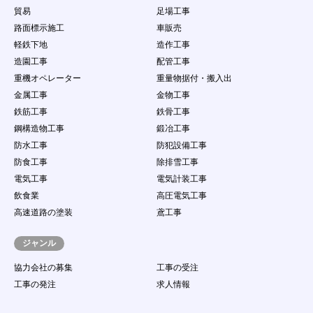
貿易
足場工事
路面標示施工
車販売
軽鉄下地
造作工事
造園工事
配管工事
重機オペレーター
重量物据付・搬入出
金属工事
金物工事
鉄筋工事
鉄骨工事
鋼構造物工事
鍛冶工事
防水工事
防犯設備工事
防食工事
除排雪工事
電気工事
電気計装工事
飲食業
高圧電気工事
高速道路の塗装
鳶工事
ジャンル
協力会社の募集
工事の受注
工事の発注
求人情報