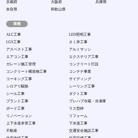
京都府
大阪府
兵庫県
奈良県
和歌山県
業種
ALC工事
LED照明工事
LGS工事
さく井工事
アスベスト工事
アルミサッシ
エアコン工事
エクステリア工事
ガレージ施工管理
コンクリート打設
コンクリート構造物工事
コンテナ事業
コーキング工事
サイディング
シロアリ駆除
シーリング工事
シール工事
ダクト工事
プラント工事
プレハブ冷蔵・冷凍庫
ボード工事
ラス型枠
リノベーション
リフォーム
上下水道本管工事
下水道工事
不動産
交通安全施設工事