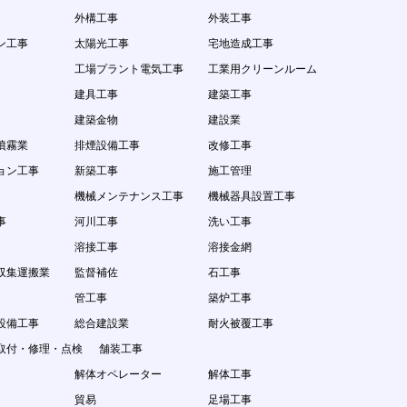
外構工事
外装工事
ン工事
太陽光工事
宅地造成工事
工場プラント電気工事
工業用クリーンルーム
建具工事
建築工事
建築金物
建設業
噴霧業
排煙設備工事
改修工事
ョン工事
新築工事
施工管理
機械メンテナンス工事
機械器具設置工事
事
河川工事
洗い工事
溶接工事
溶接金網
収集運搬業
監督補佐
石工事
管工事
築炉工事
設備工事
総合建設業
耐火被覆工事
取付・修理・点検
舗装工事
解体オペレーター
解体工事
貿易
足場工事