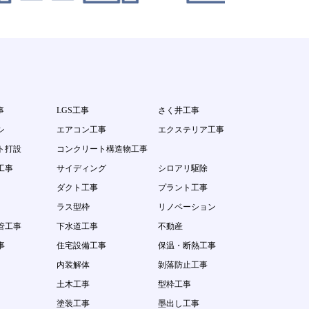
事
LGS工事
さく井工事
シ
エアコン工事
エクステリア工事
ト打設
コンクリート構造物工事
工事
サイディング
シロアリ駆除
ダクト工事
プラント工事
ラス型枠
リノベーション
管工事
下水道工事
不動産
事
住宅設備工事
保温・断熱工事
内装解体
剝落防止工事
土木工事
型枠工事
塗装工事
墨出し工事