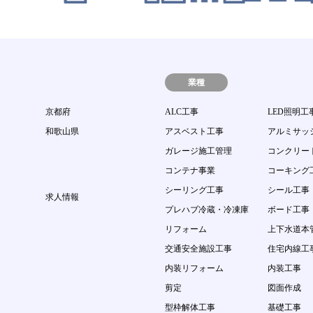
業種
京都府
ALC工事
LED照明工
和歌山県
アスベスト工事
アルミサッ
ガレージ施工管理
コンクリー
コンテナ事業
コーキング
シーリング工事
シール工事
求人情報
プレハブ冷蔵・冷凍庫
ボード工事
リフォーム
上下水道本
交通安全施設工事
住宅内線工
内装リフォーム
内装工事
剪定
図面作成
型枠解体工事
基礎工事