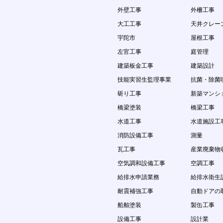
外壁工事
外柵工事
大工工事
天井クレー
宇陀市
屋根工事
左官工事
庭管理
建築板金工事
建築設計
技能実習生監理事業
抗菌・除菌
斫り工事
新築マンシ
橋梁塗装
橋梁工事
水道工事
水道施設工
消防設備工事
測量
瓦工事
産業廃棄物
空気調和設備工事
空調工事
給排水申請業務
給排水衛生
耐震補強工事
自動ドアの
船舶塗装
製缶工事
設備工事
設計業