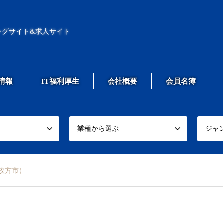
ングサイト&求人サイト
情報
IT福利厚生
会社概要
会員名簿
業種から選ぶ
ジャ
枚方市）