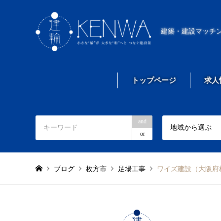
建築・建設マッチ
トップページ
求人
and
地域から選ぶ
or
ブログ
枚方市
足場工事
ワイズ建設（大阪府