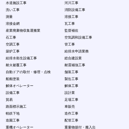
水道施設工事
河川工事
洗い工事
消防設備工事
測量
溶接工事
溶接金網
瓦工事
産業廃棄物収集運搬業
監督補佐
石工事
空気調和設備工事
空調工事
管工事
築炉工事
給排水申請業務
給排水衛生設備工事
総合建設業
耐火被覆工事
耐震補強工事
自動ドアの取付・修理・点検
舗装工事
船舶塗装
製缶工事
解体オペレーター
解体工事
設備工事
設計業
貿易
足場工事
路面標示施工
車販売
軽鉄下地
造作工事
造園工事
配管工事
重機オペレーター
重量物据付・搬入出