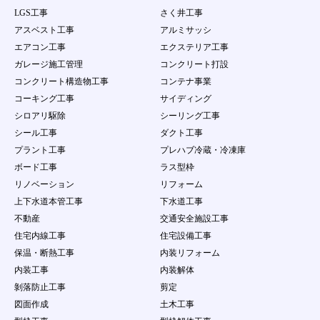
LGS工事
さく井工事
アスベスト工事
アルミサッシ
エアコン工事
エクステリア工事
ガレージ施工管理
コンクリート打設
コンクリート構造物工事
コンテナ事業
コーキング工事
サイディング
シロアリ駆除
シーリング工事
シール工事
ダクト工事
プラント工事
プレハブ冷蔵・冷凍庫
ボード工事
ラス型枠
リノベーション
リフォーム
上下水道本管工事
下水道工事
不動産
交通安全施設工事
住宅内線工事
住宅設備工事
保温・断熱工事
内装リフォーム
内装工事
内装解体
剝落防止工事
剪定
図面作成
土木工事