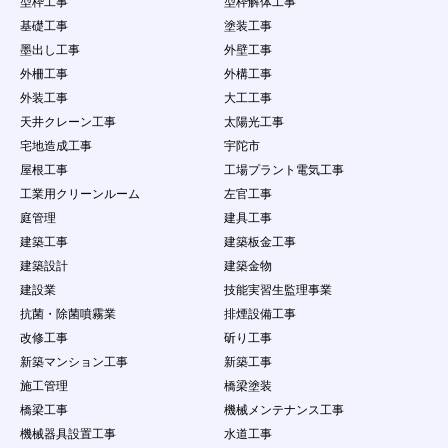
型枠工事
型枠解体工事
基礎工事
塗装工事
墨出し工事
外壁工事
外柵工事
外構工事
外装工事
大工工事
天井クレーン工事
太陽光工事
宅地造成工事
宇陀市
屋根工事
工場プラント電気工事
工業用クリーンルーム
左官工事
庭管理
建具工事
建築工事
建築板金工事
建築設計
建築金物
建設業
技能実習生監理事業
抗菌・除菌噴霧業
排煙設備工事
改修工事
斫り工事
新築マンション工事
新築工事
施工管理
橋梁塗装
橋梁工事
機械メンテナンス工事
機械器具設置工事
水道工事