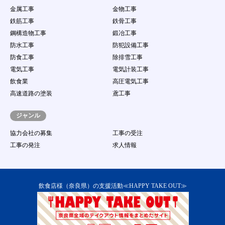
金属工事
金物工事
鉄筋工事
鉄骨工事
鋼構造物工事
鍛冶工事
防水工事
防犯設備工事
防食工事
除排雪工事
電気工事
電気計装工事
飲食業
高圧電気工事
高速道路の塗装
鳶工事
ジャンル
協力会社の募集
工事の受注
工事の発注
求人情報
飲食店様（奈良県）の支援活動≪HAPPY TAKE OUT≫