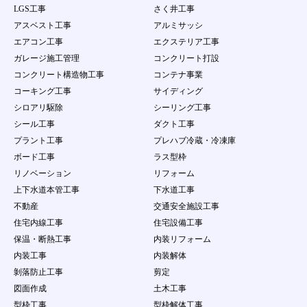
LGS工事
さく井工事
アスベスト工事
アルミサッシ
エアコン工事
エクステリア工事
ガレージ施工管理
コンクリート打設
コンクリート構造物工事
コンテナ事業
コーキング工事
サイディング
シロアリ駆除
シーリング工事
シール工事
ダクト工事
プラント工事
プレハブ冷蔵・冷凍庫
ボード工事
ラス型枠
リノベーション
リフォーム
上下水道本管工事
下水道工事
不動産
交通安全施設工事
住宅内線工事
住宅設備工事
保温・断熱工事
内装リフォーム
内装工事
内装解体
剝落防止工事
剪定
図面作成
土木工事
型枠工事
型枠解体工事