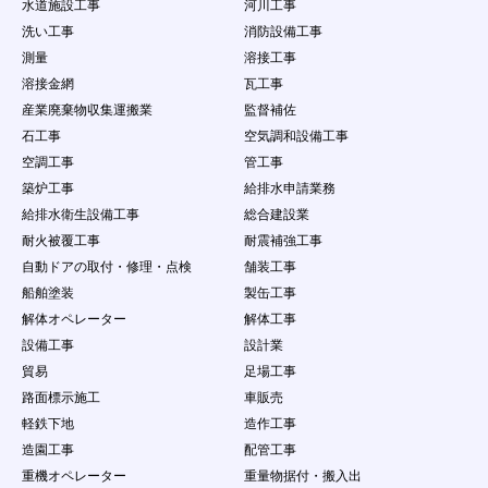
水道施設工事
河川工事
洗い工事
消防設備工事
測量
溶接工事
溶接金網
瓦工事
産業廃棄物収集運搬業
監督補佐
石工事
空気調和設備工事
空調工事
管工事
築炉工事
給排水申請業務
給排水衛生設備工事
総合建設業
耐火被覆工事
耐震補強工事
自動ドアの取付・修理・点検
舗装工事
船舶塗装
製缶工事
解体オペレーター
解体工事
設備工事
設計業
貿易
足場工事
路面標示施工
車販売
軽鉄下地
造作工事
造園工事
配管工事
重機オペレーター
重量物据付・搬入出