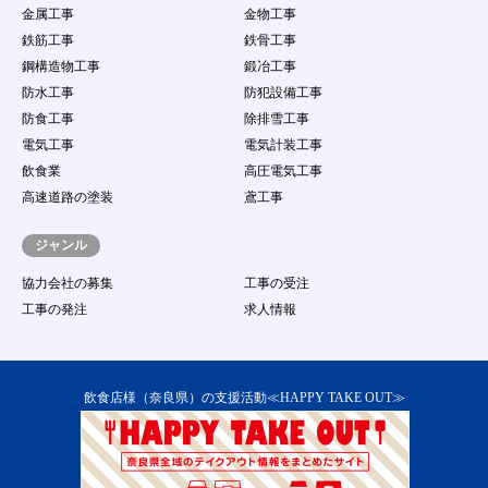
金属工事
金物工事
鉄筋工事
鉄骨工事
鋼構造物工事
鍛冶工事
防水工事
防犯設備工事
防食工事
除排雪工事
電気工事
電気計装工事
飲食業
高圧電気工事
高速道路の塗装
鳶工事
ジャンル
協力会社の募集
工事の受注
工事の発注
求人情報
飲食店様（奈良県）の支援活動≪HAPPY TAKE OUT≫