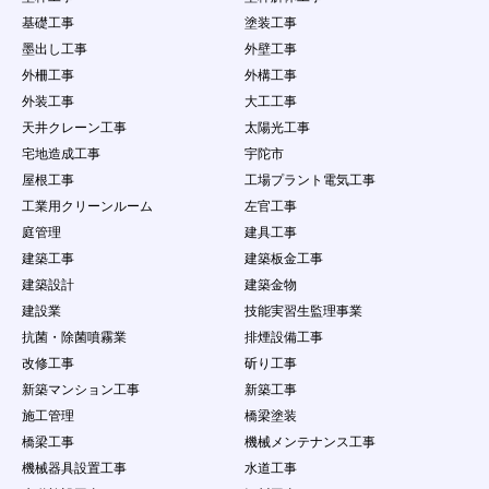
基礎工事
塗装工事
墨出し工事
外壁工事
外柵工事
外構工事
外装工事
大工工事
天井クレーン工事
太陽光工事
宅地造成工事
宇陀市
屋根工事
工場プラント電気工事
工業用クリーンルーム
左官工事
庭管理
建具工事
建築工事
建築板金工事
建築設計
建築金物
建設業
技能実習生監理事業
抗菌・除菌噴霧業
排煙設備工事
改修工事
斫り工事
新築マンション工事
新築工事
施工管理
橋梁塗装
橋梁工事
機械メンテナンス工事
機械器具設置工事
水道工事