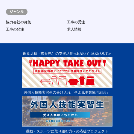
応募する行為
（１７）
著作権、商標権、プライバシー権、氏名権、
ジャンル
肖像権等の他人の権利を侵害する、またはそ
のおそれのある行為
協力会社の募集
工事の受注
（１８）
その他事務局が不適切であると判断する行為
工事の発注
求人情報
第13条 本サービス提供の中断
１．
当社は、次に掲げる各号のいずれかに該当する場
合には、会員に事前に通知することなく、本サー
ビスの提供を一時的に中断することがあります。
飲食店様（奈良県）の支援活動≪HAPPY TAKE OUT≫
（１）
本サービス用設備の保守又は工事のため、やむ
を得ない場合
（２）
本サービス用設備に障害が発生し、やむを得な
い場合
（３）
第一種電気通信事業者又はその他の電気通信事
業者の提供する電気通信役務に起因して電気通
外国人技能実習生の受け入れ『そよ風事業協同組合』
信サービスの利用が不能になった場合
（４）
その他運用上又は技術上当社がサービスの一時
中断が必要と判断した場合 ２．当システムの
提供中止に伴う会員又は第三者からの損害賠償
の請求を免れるものとします。
第14条 本サービス提供の終了
１．
当社は、会員に通知の上、会員に対する本サービ
運動・スポーツに取り組む方への応援プロジェクト