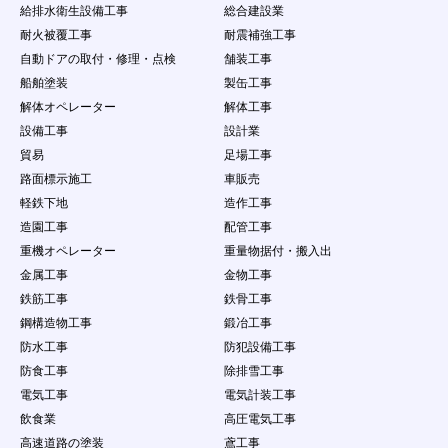
法人・団体・組織等の第三者の個人情報の収
給排水衛生設備工事
総合建設業
集を行うこと
耐火被覆工事
耐震補強工事
（９）
本サービスで得た情報を、本サービスの利用
自動ドアの取付・修理・点検
舗装工事
目的の範囲を超えて第三者に譲渡すること、
又は営業を目的とした情報提供活動をするこ
船舶塗装
製缶工事
と（営利を目的とした情報提供等の行為）
解体オペレーター
解体工事
（１０）
本サービスの運営を妨げる行為、個人や団体
設備工事
設計業
を誹謗中傷する行為
貿易
足場工事
（１１）
会員ＩＤ・パスワードを故意に第三者に公開
する行為
路面標示施工
車販売
（１２）
会員情報・案件情報などを悪意ある行為をす
軽鉄下地
造作工事
る場合
造園工事
配管工事
（１３）
当社が、本サービスの運営を妨げるおそれが
重機オペレーター
重量物据付・搬入出
あると判断する量のデータ転送、サーバに負
担をかける行為（不正な連続アクセス、ウィ
金属工事
金物工事
ルス、ワーム、その他の有害プログラムをサ
鉄筋工事
鉄骨工事
ーバーに送信し、または第三者に送信する行
鋼構造物工事
鍛冶工事
為など）
防水工事
防犯設備工事
（１４）
他の会員又は第三者の財産権、プライバシー
権、人格権等を侵害する行為、またはそのお
防食工事
除排雪工事
それのある行為
電気工事
電気計装工事
（１５）
実際に依頼する意思がないのに、企業に対し
飲食業
高圧電気工事
て仕事の依頼をする行為
（１６）
虚偽の情報をサイトに登録、提供し、求人に
高速道路の塗装
鳶工事