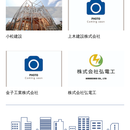
一切責任を負いません。
第6条 会員登録の抹消
１．
会員が登録抹消・途中解約する場合は、所定の方
法にて事務局に直ちに届け出ることとします。
２．
本サービスの会員資格は一法人又は一個人専属の
ものとする。
小松建設
上木建設株式会社
３．
退会した会員の会員情報、当会社が当該会員の退
会の届出を受理した後、速やかに削除するものと
します。
第7条 当社からの通知
１．
当社は、本サービスのウェブサイト上での掲示や
電子メールの送付、その他当社が適当と判断する
方法により、会員に対し、随時必要な事項を通知
します。また、会員は本サービスウェブサイトに
登録した時点より、当社から電子メールによる通
知を受けることを承諾したものとします。当社か
金子工業株式会社
株式会社弘電工
らの電子メールによる通知を解除する場合は、ウ
ェブサイト上より通知解除設定が必要となりま
す。
２．
前項の通知は、当社が当該通知を本サービスのウ
ェブサイト上で行った場合はウェブサイト上に掲
示した時点で、また電子メールで行った場合は電
子メールを発送した時点より効力を発するものと