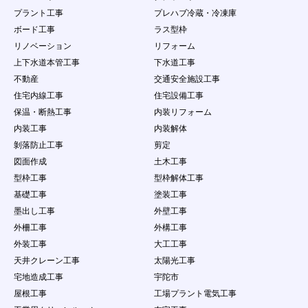
わないものとする。
プラント工事
プレハブ冷蔵・冷凍庫
４．
会員は、会員ID及びパスワードが盗難された
り、第三者に使用されていることが判明した場合
ボード工事
ラス型枠
には、直ちに当社に申し出するとともに、当社の
リノベーション
リフォーム
指示に従うものとします。
上下水道本管工事
下水道工事
第11条 会員の責任及び注意義務
不動産
交通安全施設工事
１．
本サービスを利用により発生した損害について
住宅内線工事
住宅設備工事
は、事務局は一切の責任を負わないものとしま
保温・断熱工事
内装リフォーム
す。
２．
会員は、自己の責任にもとづき本サービスを利用
内装工事
内装解体
するものとし、会員が公開するコンテンツについ
剝落防止工事
剪定
て、全て自己で責任を負うものとします。
図面作成
土木工事
３．
会員は当社に対し、他人の著作物を使用したこと
型枠工事
型枠解体工事
などが原因で紛争、損害賠償の請求などが起こっ
た場合の損害、責任について一切を免責するもの
基礎工事
塗装工事
とし、自らの責任を持って紛争に対処するものと
墨出し工事
外壁工事
します。
外柵工事
外構工事
４．
会員は、問合せ量が少ないことを理由として事務
外装工事
大工工事
局に対して、何らの請求権を有しないこととしま
す。
天井クレーン工事
太陽光工事
５．
会員は、本条で定める行為において当社に損害を
宅地造成工事
宇陀市
与えた場合は、当社が当該会員に対して損害賠償
屋根工事
工場プラント電気工事
を請求できる権利を有することを認めます。