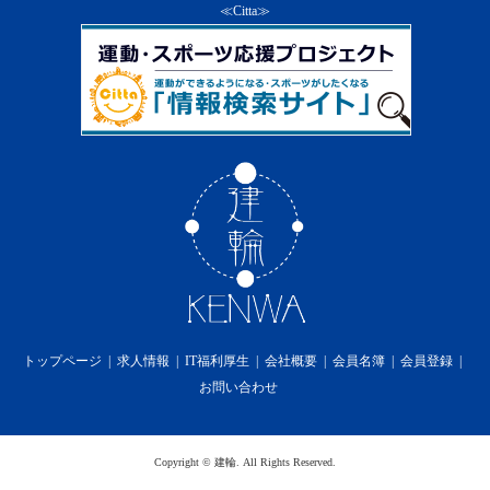
ス及び本サービスの一部を終了することができる
≪Citta≫
ものとします。
２．
前項の通知は、当社のウェブサイト上での掲示又
は会員への電子メールの送付によるものとし、そ
の通知の効力は第６条の定めによります。
３．
当社は第１項の方法による会員に対する通知の
後、本サービスを終了した場合には、会員に対し
て本サービスの終了に伴い生じる損害、損失、若
しくはその他の費用の損害又は補償を免れるもの
とします。
第15条 利用料金
１．
本サービスの利用料金に関しては無償提供の為、
一切かからないものとします。
第16条 プライバシーポリシーの遵守
当社は、個人情報を適切に保護し、当社のホームペ
ージ上に掲示するプライバシーポリシーを遵守しま
トップページ
求人情報
IT福利厚生
会社概要
会員名簿
会員登録
す。
お問い合わせ
第17条 免責事項
１．
当社は、本サービスの利用に際して、第2条（規
約の変更）、第12条（禁止事項）、第13条（本サ
ービス提供の中断）及び第14条（本サービス提供
Copyright
©
建輪
. All Rights Reserved.
の終了）があった場合に、会員が被った損害又は