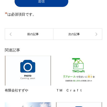
判明した場合も承認を取り消すことがある。
（１）
登録申込をした自然人・法人・団体・組織等が
実在しない
*
（２）
は必須項目です。
登録申込の際の申告事項に、虚偽の記載、誤
記、又は記入漏れがある
（３）
本規約に違反する行為を現に行い又は行うおそ
れがあると事務局が判断する場合
（４）
反社会的活動を行う団体もしくはこれらと関連
のある団体その他反社会的勢力に所属している
者またはそれらに所属していた経歴を有する者
（５）
過去に第12条各号のいずれかに該当する行為を
関連記事
行った者
（６）
その他事務局が会員とすることを不適当と判断
した場合
第5条 会員情報の変更
１．
会員は、登録情報（住所・電話番号等）に変更が
あった場合、速やかに当社所定の方法により、変
更事項を当社に通知しするものとします。
２．
前項の届出がなかったことで会員が不利益を被っ
たとしても、当社は一切その責任を負いません。
有限会社すずや
ＴＭ Ｃｒａｆｔ
３．
登録情報の変更がなされなかったことにより、変
更を怠った会員と、この会員に対し、ユーザーに
生じた損害について、事務局はいずれに対しても