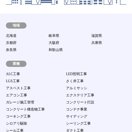
します。
第8条 動作環境
当社は、会員が本サービスを利用するための環境
（パソコン等の端末機器、ソフトウェア及び通信回
地域
線等のすべてを含む。）に関して一切の責任を持た
北海道
岐阜県
滋賀県
ないとともに、接続環境整備のための助言、サポー
ト行為を行う責任を持たないものとします。
京都府
大阪府
兵庫県
第9条 譲渡禁止
奈良県
和歌山県
会員は、当サイト案件を第三者に譲渡若しくは使用
させたり、売買、名義変更、質権の設定その他の担
業種
保に供する等の行為はできないものとします。
ALC工事
LED照明工事
第10条 ユーザーID及びパスワードの管理
LGS工事
さく井工事
１．
会員は、自己のID及び会員自身で登録するパス
アスベスト工事
アルミサッシ
ワードの使用および管理について一切の責任を持
つものとします。
エアコン工事
エクステリア工事
２．
会員は、自己のID及び会員自身で登録するパス
ガレージ施工管理
コンクリート打設
ワードを第三者に利用させたり、貸与、譲渡、名
コンクリート構造物工事
コンテナ事業
義変更、売買等をしてはならない。
３．
当社のID及びパスワードが他の第三者の使用に
コーキング工事
サイディング
より当該会員が被る損害について、当該会員の故
シロアリ駆除
シーリング工事
意過失の有無にかかわらず、当社は一切責任を負
シール工事
ダクト工事