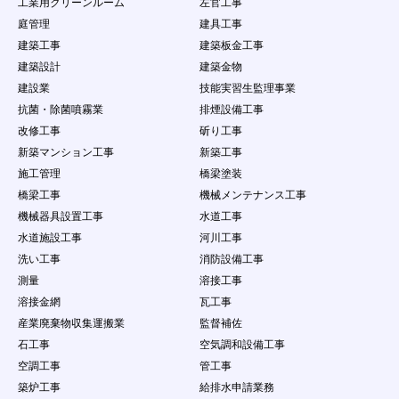
工業用クリーンルーム
左官工事
第12条 禁止事項
庭管理
建具工事
会員の本サービスの利用にあたって、当社は以下の
建築工事
建築板金工事
行為を禁止します。会員がこれらの禁止行為を行っ
た場合、会員に通知することなく、当社は該当する
建築設計
建築金物
内容のデータを削除することができ、また、禁止行
建設業
技能実習生監理事業
為を行った者の利用を制限もしくは強制退会するこ
抗菌・除菌噴霧業
排煙設備工事
とができるものとします。ただし、当社は、当該デ
改修工事
斫り工事
ータ等を掲載停止又は削除する義務を負うものでは
なく、データの削除及び利用制限等の処分につきま
新築マンション工事
新築工事
しては当社の説明の義務を負わないものとします。
施工管理
橋梁塗装
（１）
本規約に違反する場合
橋梁工事
機械メンテナンス工事
（２）
法律・規則・条例等の制定法に反する行為
機械器具設置工事
水道工事
（３）
第三者の個人情報を公開する行為
（４）
公序良俗に反する行為やコンテンツ閲覧者に
水道施設工事
河川工事
不快感を与える行為
洗い工事
消防設備工事
（５）
会員以外の自然人・法人・団体・組織等の第
測量
溶接工事
三者に成リすます行為
溶接金網
瓦工事
（６）
虚偽の情報をコンテンツに掲載し、コンテン
ツ閲覧者を欺く行為
産業廃棄物収集運搬業
監督補佐
（７）
会員以外の自然人・法人・団体・組織等の第
石工事
空気調和設備工事
三者の名誉や社会的信用を棄損したり、不快
空調工事
管工事
感や精神的な損害を与える行為
（８）
コンテンツ閲覧者を含む会員以外の自然人・
築炉工事
給排水申請業務