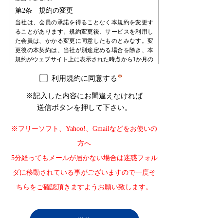
第2条 規約の変更
当社は、会員の承諾を得ることなく本規約を変更す
ることがあります。規約変更後、サービスを利用し
た会員は、かかる変更に同意したものとみなす。変
更後の本契約は、当社が別途定める場合を除き、本
規約がウェブサイト上に表示された時点から1か月の
期間をもって効力を生じるものとし、会員は、自ら
*
の責任において、確認するものとします。会員は、
利用規約に同意する
当社に対して、本規約変更の不承諾又は不知を申し
※記入した内容にお間違えなければ
立てることはできないものとします。
送信ボタンを押して下さい。
第3条 会員登録
会員登録を希望する者は、当社が指定する手続によ
※フリーソフト、Yahoo!、Gmailなどをお使いの
り申し込みを行うものとします。会員登録の申込み
を受け、必要な審査・手続等を経た後で会員として
方へ
承認します。会員は、登録の時点で本規約の内容を
5分経ってもメールが届かない場合は迷惑フォル
承諾したものとみなします。
第4条 会員登録の不承認
ダに移動されている事がございますので一度そ
当社は登録審査の結果、登録申込をした自然人・法
ちらをご確認頂きますようお願い致します。
人・団体・組織等が以下の何れかに該当することが
判明した場合、その自然人・法人・団体・組織等の
登録を承認しない場合があります。また、承認後に