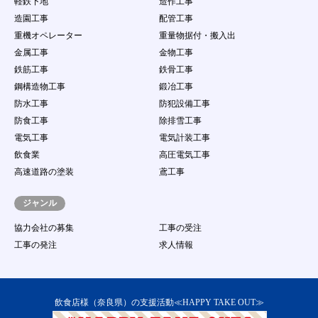
軽鉄下地
造作工事
造園工事
配管工事
重機オペレーター
重量物据付・搬入出
金属工事
金物工事
鉄筋工事
鉄骨工事
鋼構造物工事
鍛冶工事
防水工事
防犯設備工事
防食工事
除排雪工事
電気工事
電気計装工事
飲食業
高圧電気工事
高速道路の塗装
鳶工事
ジャンル
協力会社の募集
工事の受注
工事の発注
求人情報
飲食店様（奈良県）の支援活動≪HAPPY TAKE OUT≫