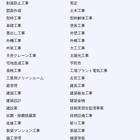
剝落防止工事
剪定
図面作成
土木工事
型枠工事
型枠解体工事
基礎工事
塗装工事
墨出し工事
外壁工事
外柵工事
外構工事
外装工事
大工工事
天井クレーン工事
太陽光工事
宅地造成工事
宇陀市
屋根工事
工場プラント電気工事
工業用クリーンルーム
左官工事
庭管理
建具工事
建築工事
建築板金工事
建築設計
建築金物
建設業
技能実習生監理事業
抗菌・除菌噴霧業
排煙設備工事
改修工事
斫り工事
新築マンション工事
新築工事
施工管理
橋梁塗装