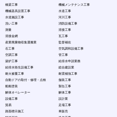
橋梁工事
機械メンテナンス工事
機械器具設置工事
水道工事
水道施設工事
河川工事
洗い工事
消防設備工事
測量
溶接工事
溶接金網
瓦工事
産業廃棄物収集運搬業
監督補佐
石工事
空気調和設備工事
空調工事
管工事
築炉工事
給排水申請業務
給排水衛生設備工事
総合建設業
耐火被覆工事
耐震補強工事
自動ドアの取付・修理・点検
舗装工事
船舶塗装
製缶工事
解体オペレーター
解体工事
設備工事
設計業
貿易
足場工事
路面標示施工
車販売