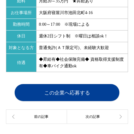
給料
月給20～35万円 ★昇給あり
お仕事場所
大阪府寝屋川市池田北町4‐16
勤務時間
8:00～17:00 ※現場による
休日
週休2日シフト制 ※曜日は相談ok！
対象となる方
普通免許(ＡＴ限定可)、未経験大歓迎
◆昇給有◆社会保険完備◆ 資格取得支援制度
待遇
有◆車バイク通勤ok
この企業へ応募する