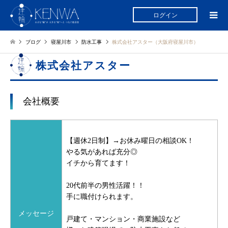
ログイン
ブログ
寝屋川市
防水工事
株式会社アスター（大阪府寝屋川市）
株式会社アスター
会社概要
【週休2日制】→お休み曜日の相談OK！
やる気があれば充分◎
イチから育てます！
20代前半の男性活躍！！
手に職付けられます。
メッセージ
戸建て・マンション・商業施設など