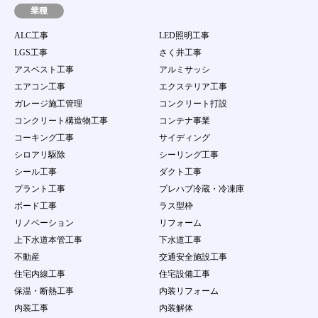
業種
ALC工事
LED照明工事
LGS工事
さく井工事
アスベスト工事
アルミサッシ
エアコン工事
エクステリア工事
ガレージ施工管理
コンクリート打設
コンクリート構造物工事
コンテナ事業
コーキング工事
サイディング
シロアリ駆除
シーリング工事
シール工事
ダクト工事
プラント工事
プレハブ冷蔵・冷凍庫
ボード工事
ラス型枠
リノベーション
リフォーム
上下水道本管工事
下水道工事
不動産
交通安全施設工事
住宅内線工事
住宅設備工事
保温・断熱工事
内装リフォーム
内装工事
内装解体