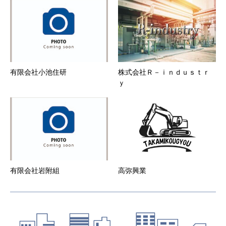
生じた損害について、事務局はいずれに対しても
一切責任を負いません。
第6条 会員登録の抹消
１．
会員が登録抹消・途中解約する場合は、所定の方
法にて事務局に直ちに届け出ることとします。
２．
本サービスの会員資格は一法人又は一個人専属の
ものとする。
有限会社小池住研
株式会社Ｒ－ｉｎｄｕｓｔｒ
３．
退会した会員の会員情報、当会社が当該会員の退
ｙ
会の届出を受理した後、速やかに削除するものと
します。
第7条 当社からの通知
１．
当社は、本サービスのウェブサイト上での掲示や
電子メールの送付、その他当社が適当と判断する
方法により、会員に対し、随時必要な事項を通知
します。また、会員は本サービスウェブサイトに
登録した時点より、当社から電子メールによる通
知を受けることを承諾したものとします。当社か
有限会社岩附組
高弥興業
らの電子メールによる通知を解除する場合は、ウ
ェブサイト上より通知解除設定が必要となりま
す。
２．
前項の通知は、当社が当該通知を本サービスのウ
ェブサイト上で行った場合はウェブサイト上に掲
示した時点で、また電子メールで行った場合は電