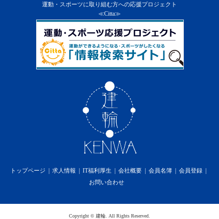
１．
当社は、会員に通知の上、会員に対する本サービ
運動・スポーツに取り組む方への応援プロジェクト
ス及び本サービスの一部を終了することができる
≪Citta≫
ものとします。
２．
前項の通知は、当社のウェブサイト上での掲示又
は会員への電子メールの送付によるものとし、そ
の通知の効力は第６条の定めによります。
３．
当社は第１項の方法による会員に対する通知の
後、本サービスを終了した場合には、会員に対し
て本サービスの終了に伴い生じる損害、損失、若
しくはその他の費用の損害又は補償を免れるもの
とします。
第15条 利用料金
１．
本サービスの利用料金に関しては無償提供の為、
一切かからないものとします。
第16条 プライバシーポリシーの遵守
当社は、個人情報を適切に保護し、当社のホームペ
ージ上に掲示するプライバシーポリシーを遵守しま
トップページ
求人情報
IT福利厚生
会社概要
会員名簿
会員登録
す。
お問い合わせ
第17条 免責事項
１．
当社は、本サービスの利用に際して、第2条（規
約の変更）、第12条（禁止事項）、第13条（本サ
ービス提供の中断）及び第14条（本サービス提供
Copyright
©
建輪
. All Rights Reserved.