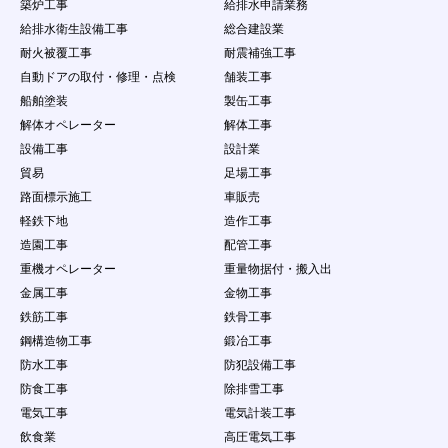
（８）
コンテンツ閲覧者を含む会員以外の自然人・
築炉工事
給排水申請業務
法人・団体・組織等の第三者の個人情報の収
給排水衛生設備工事
総合建設業
集を行うこと
耐火被覆工事
耐震補強工事
（９）
本サービスで得た情報を、本サービスの利用
自動ドアの取付・修理・点検
舗装工事
目的の範囲を超えて第三者に譲渡すること、
又は営業を目的とした情報提供活動をするこ
船舶塗装
製缶工事
と（営利を目的とした情報提供等の行為）
解体オペレーター
解体工事
（１０）
本サービスの運営を妨げる行為、個人や団体
設備工事
設計業
を誹謗中傷する行為
貿易
足場工事
（１１）
会員ＩＤ・パスワードを故意に第三者に公開
する行為
路面標示施工
車販売
（１２）
会員情報・案件情報などを悪意ある行為をす
軽鉄下地
造作工事
る場合
造園工事
配管工事
（１３）
当社が、本サービスの運営を妨げるおそれが
重機オペレーター
重量物据付・搬入出
あると判断する量のデータ転送、サーバに負
担をかける行為（不正な連続アクセス、ウィ
金属工事
金物工事
ルス、ワーム、その他の有害プログラムをサ
鉄筋工事
鉄骨工事
ーバーに送信し、または第三者に送信する行
鋼構造物工事
鍛冶工事
為など）
防水工事
防犯設備工事
（１４）
他の会員又は第三者の財産権、プライバシー
権、人格権等を侵害する行為、またはそのお
防食工事
除排雪工事
それのある行為
電気工事
電気計装工事
（１５）
実際に依頼する意思がないのに、企業に対し
飲食業
高圧電気工事
て仕事の依頼をする行為