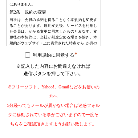
はありません。
第2条 規約の変更
当社は、会員の承諾を得ることなく本規約を変更す
ることがあります。規約変更後、サービスを利用し
た会員は、かかる変更に同意したものとみなす。変
更後の本契約は、当社が別途定める場合を除き、本
規約がウェブサイト上に表示された時点から1か月の
期間をもって効力を生じるものとし、会員は、自ら
*
の責任において、確認するものとします。会員は、
利用規約に同意する
当社に対して、本規約変更の不承諾又は不知を申し
※記入した内容にお間違えなければ
立てることはできないものとします。
送信ボタンを押して下さい。
第3条 会員登録
会員登録を希望する者は、当社が指定する手続によ
※フリーソフト、Yahoo!、Gmailなどをお使いの
り申し込みを行うものとします。会員登録の申込み
を受け、必要な審査・手続等を経た後で会員として
方へ
承認します。会員は、登録の時点で本規約の内容を
5分経ってもメールが届かない場合は迷惑フォル
承諾したものとみなします。
第4条 会員登録の不承認
ダに移動されている事がございますので一度そ
当社は登録審査の結果、登録申込をした自然人・法
ちらをご確認頂きますようお願い致します。
人・団体・組織等が以下の何れかに該当することが
判明した場合、その自然人・法人・団体・組織等の