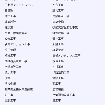
を請求できる権利を有することを認めます。
工業用クリーンルーム
左官工事
第12条 禁止事項
庭管理
建具工事
会員の本サービスの利用にあたって、当社は以下の
建築工事
建築板金工事
行為を禁止します。会員がこれらの禁止行為を行っ
た場合、会員に通知することなく、当社は該当する
建築設計
建築金物
内容のデータを削除することができ、また、禁止行
建設業
技能実習生監理事業
為を行った者の利用を制限もしくは強制退会するこ
抗菌・除菌噴霧業
排煙設備工事
とができるものとします。ただし、当社は、当該デ
改修工事
斫り工事
ータ等を掲載停止又は削除する義務を負うものでは
なく、データの削除及び利用制限等の処分につきま
新築マンション工事
新築工事
しては当社の説明の義務を負わないものとします。
施工管理
橋梁塗装
（１）
本規約に違反する場合
橋梁工事
機械メンテナンス工事
（２）
法律・規則・条例等の制定法に反する行為
機械器具設置工事
水道工事
（３）
第三者の個人情報を公開する行為
（４）
公序良俗に反する行為やコンテンツ閲覧者に
水道施設工事
河川工事
不快感を与える行為
洗い工事
消防設備工事
（５）
会員以外の自然人・法人・団体・組織等の第
測量
溶接工事
三者に成リすます行為
溶接金網
瓦工事
（６）
虚偽の情報をコンテンツに掲載し、コンテン
ツ閲覧者を欺く行為
産業廃棄物収集運搬業
監督補佐
（７）
会員以外の自然人・法人・団体・組織等の第
石工事
空気調和設備工事
三者の名誉や社会的信用を棄損したり、不快
空調工事
管工事
感や精神的な損害を与える行為