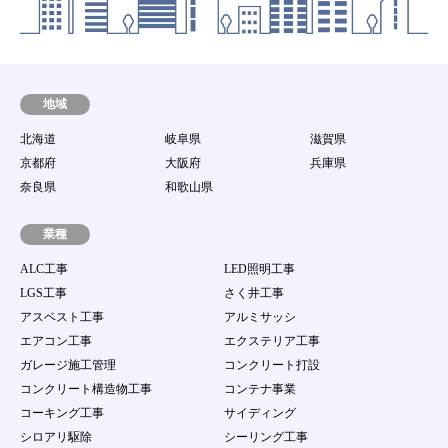
子メールを発送した時点より効力を発するものと
します。
第8条 動作環境
当社は、会員が本サービスを利用するための環境
（パソコン等の端末機器、ソフトウェア及び通信回
地域
線等のすべてを含む。）に関して一切の責任を持た
北海道
岐阜県
滋賀県
ないとともに、接続環境整備のための助言、サポー
ト行為を行う責任を持たないものとします。
京都府
大阪府
兵庫県
第9条 譲渡禁止
奈良県
和歌山県
会員は、当サイト案件を第三者に譲渡若しくは使用
させたり、売買、名義変更、質権の設定その他の担
業種
保に供する等の行為はできないものとします。
ALC工事
LED照明工事
第10条 ユーザーID及びパスワードの管理
LGS工事
さく井工事
１．
会員は、自己のID及び会員自身で登録するパス
アスベスト工事
アルミサッシ
ワードの使用および管理について一切の責任を持
つものとします。
エアコン工事
エクステリア工事
２．
会員は、自己のID及び会員自身で登録するパス
ガレージ施工管理
コンクリート打設
ワードを第三者に利用させたり、貸与、譲渡、名
コンクリート構造物工事
コンテナ事業
義変更、売買等をしてはならない。
３．
当社のID及びパスワードが他の第三者の使用に
コーキング工事
サイディング
より当該会員が被る損害について、当該会員の故
シロアリ駆除
シーリング工事