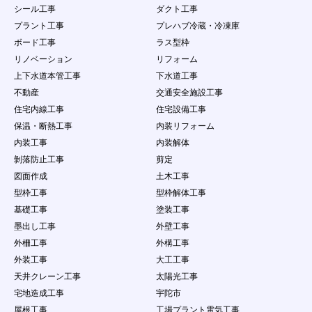
意過失の有無にかかわらず、当社は一切責任を負
シール工事
ダクト工事
わないものとする。
プラント工事
プレハブ冷蔵・冷凍庫
４．
会員は、会員ID及びパスワードが盗難された
り、第三者に使用されていることが判明した場合
ボード工事
ラス型枠
には、直ちに当社に申し出するとともに、当社の
リノベーション
リフォーム
指示に従うものとします。
上下水道本管工事
下水道工事
第11条 会員の責任及び注意義務
不動産
交通安全施設工事
１．
本サービスを利用により発生した損害について
住宅内線工事
住宅設備工事
は、事務局は一切の責任を負わないものとしま
保温・断熱工事
内装リフォーム
す。
２．
会員は、自己の責任にもとづき本サービスを利用
内装工事
内装解体
するものとし、会員が公開するコンテンツについ
剝落防止工事
剪定
て、全て自己で責任を負うものとします。
図面作成
土木工事
３．
会員は当社に対し、他人の著作物を使用したこと
型枠工事
型枠解体工事
などが原因で紛争、損害賠償の請求などが起こっ
た場合の損害、責任について一切を免責するもの
基礎工事
塗装工事
とし、自らの責任を持って紛争に対処するものと
墨出し工事
外壁工事
します。
外柵工事
外構工事
４．
会員は、問合せ量が少ないことを理由として事務
外装工事
大工工事
局に対して、何らの請求権を有しないこととしま
す。
天井クレーン工事
太陽光工事
５．
会員は、本条で定める行為において当社に損害を
宅地造成工事
宇陀市
与えた場合は、当社が当該会員に対して損害賠償
屋根工事
工場プラント電気工事