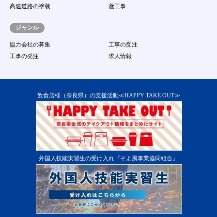
（１６）
虚偽の情報をサイトに登録、提供し、求人に
高速道路の塗装
鳶工事
応募する行為
（１７）
著作権、商標権、プライバシー権、氏名権、
ジャンル
肖像権等の他人の権利を侵害する、またはそ
のおそれのある行為
協力会社の募集
工事の受注
（１８）
その他事務局が不適切であると判断する行為
工事の発注
求人情報
第13条 本サービス提供の中断
１．
当社は、次に掲げる各号のいずれかに該当する場
合には、会員に事前に通知することなく、本サー
ビスの提供を一時的に中断することがあります。
飲食店様（奈良県）の支援活動≪HAPPY TAKE OUT≫
（１）
本サービス用設備の保守又は工事のため、やむ
を得ない場合
（２）
本サービス用設備に障害が発生し、やむを得な
い場合
（３）
第一種電気通信事業者又はその他の電気通信事
業者の提供する電気通信役務に起因して電気通
外国人技能実習生の受け入れ『そよ風事業協同組合』
信サービスの利用が不能になった場合
（４）
その他運用上又は技術上当社がサービスの一時
中断が必要と判断した場合 ２．当システムの
提供中止に伴う会員又は第三者からの損害賠償
の請求を免れるものとします。
第14条 本サービス提供の終了