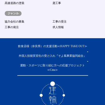
（１６）
虚偽の情報をサイトに登録、提供し、求人に
高速道路の塗装
鳶工事
応募する行為
（１７）
著作権、商標権、プライバシー権、氏名権、
ジャンル
肖像権等の他人の権利を侵害する、またはそ
のおそれのある行為
協力会社の募集
工事の受注
（１８）
その他事務局が不適切であると判断する行為
工事の発注
求人情報
第13条 本サービス提供の中断
１．
当社は、次に掲げる各号のいずれかに該当する場
合には、会員に事前に通知することなく、本サー
ビスの提供を一時的に中断することがあります。
飲食店様（奈良県）の支援活動≪HAPPY TAKE OUT≫
（１）
本サービス用設備の保守又は工事のため、やむ
を得ない場合
外国人技能実習生の受け入れ『そよ風事業協同組合』
（２）
本サービス用設備に障害が発生し、やむを得な
い場合
運動・スポーツに取り組む方への応援プロジェクト
（３）
第一種電気通信事業者又はその他の電気通信事
≪Citta≫
業者の提供する電気通信役務に起因して電気通
信サービスの利用が不能になった場合
（４）
その他運用上又は技術上当社がサービスの一時
中断が必要と判断した場合 ２．当システムの
提供中止に伴う会員又は第三者からの損害賠償
の請求を免れるものとします。
第14条 本サービス提供の終了