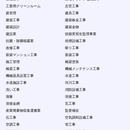
を請求できる権利を有することを認めます。
工業用クリーンルーム
左官工事
第12条 禁止事項
庭管理
建具工事
会員の本サービスの利用にあたって、当社は以下の
建築工事
建築板金工事
行為を禁止します。会員がこれらの禁止行為を行っ
た場合、会員に通知することなく、当社は該当する
建築設計
建築金物
内容のデータを削除することができ、また、禁止行
建設業
技能実習生監理事業
為を行った者の利用を制限もしくは強制退会するこ
抗菌・除菌噴霧業
排煙設備工事
とができるものとします。ただし、当社は、当該デ
改修工事
斫り工事
ータ等を掲載停止又は削除する義務を負うものでは
なく、データの削除及び利用制限等の処分につきま
新築マンション工事
新築工事
しては当社の説明の義務を負わないものとします。
施工管理
橋梁塗装
（１）
本規約に違反する場合
橋梁工事
機械メンテナンス工事
（２）
法律・規則・条例等の制定法に反する行為
機械器具設置工事
水道工事
（３）
第三者の個人情報を公開する行為
（４）
公序良俗に反する行為やコンテンツ閲覧者に
水道施設工事
河川工事
不快感を与える行為
洗い工事
消防設備工事
（５）
会員以外の自然人・法人・団体・組織等の第
測量
溶接工事
三者に成リすます行為
溶接金網
瓦工事
（６）
虚偽の情報をコンテンツに掲載し、コンテン
ツ閲覧者を欺く行為
産業廃棄物収集運搬業
監督補佐
（７）
会員以外の自然人・法人・団体・組織等の第
石工事
空気調和設備工事
三者の名誉や社会的信用を棄損したり、不快
空調工事
管工事
感や精神的な損害を与える行為