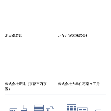
生じた損害について、事務局はいずれに対しても
一切責任を負いません。
第6条 会員登録の抹消
１．
会員が登録抹消・途中解約する場合は、所定の方
法にて事務局に直ちに届け出ることとします。
２．
本サービスの会員資格は一法人又は一個人専属の
ものとする。
池田塗装店
たなか塗装株式会社
３．
退会した会員の会員情報、当会社が当該会員の退
会の届出を受理した後、速やかに削除するものと
します。
第7条 当社からの通知
１．
当社は、本サービスのウェブサイト上での掲示や
電子メールの送付、その他当社が適当と判断する
方法により、会員に対し、随時必要な事項を通知
します。また、会員は本サービスウェブサイトに
登録した時点より、当社から電子メールによる通
知を受けることを承諾したものとします。当社か
株式会社正建（京都市西京
株式会社大幸住宅樂々工房
らの電子メールによる通知を解除する場合は、ウ
区）
ェブサイト上より通知解除設定が必要となりま
す。
２．
前項の通知は、当社が当該通知を本サービスのウ
ェブサイト上で行った場合はウェブサイト上に掲
示した時点で、また電子メールで行った場合は電