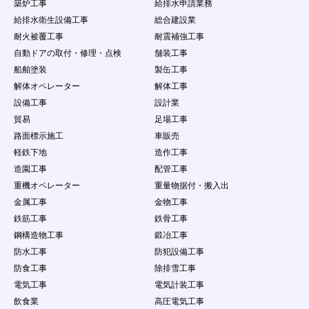
（８）
コンテンツ閲覧者を含む会員以外の自然人・
築炉工事
給排水申請業務
法人・団体・組織等の第三者の個人情報の収
給排水衛生設備工事
総合建設業
集を行うこと
耐火被覆工事
耐震補強工事
（９）
本サービスで得た情報を、本サービスの利用
自動ドアの取付・修理・点検
舗装工事
目的の範囲を超えて第三者に譲渡すること、
又は営業を目的とした情報提供活動をするこ
船舶塗装
製缶工事
と（営利を目的とした情報提供等の行為）
解体オペレーター
解体工事
（１０）
本サービスの運営を妨げる行為、個人や団体
設備工事
設計業
を誹謗中傷する行為
貿易
足場工事
（１１）
会員ＩＤ・パスワードを故意に第三者に公開
する行為
路面標示施工
車販売
（１２）
会員情報・案件情報などを悪意ある行為をす
軽鉄下地
造作工事
る場合
造園工事
配管工事
（１３）
当社が、本サービスの運営を妨げるおそれが
重機オペレーター
重量物据付・搬入出
あると判断する量のデータ転送、サーバに負
担をかける行為（不正な連続アクセス、ウィ
金属工事
金物工事
ルス、ワーム、その他の有害プログラムをサ
鉄筋工事
鉄骨工事
ーバーに送信し、または第三者に送信する行
鋼構造物工事
鍛冶工事
為など）
防水工事
防犯設備工事
（１４）
他の会員又は第三者の財産権、プライバシー
権、人格権等を侵害する行為、またはそのお
防食工事
除排雪工事
それのある行為
電気工事
電気計装工事
（１５）
実際に依頼する意思がないのに、企業に対し
飲食業
高圧電気工事
て仕事の依頼をする行為