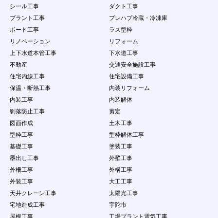
意過失の有無にかかわらず、当社は一切責任を負
シール工事
ダクト工事
わないものとする。
プラント工事
プレハブ冷蔵・冷凍庫
４．
会員は、会員ID及びパスワードが盗難された
り、第三者に使用されていることが判明した場合
ボード工事
ラス型枠
には、直ちに当社に申し出するとともに、当社の
リノベーション
リフォーム
指示に従うものとします。
上下水道本管工事
下水道工事
第11条 会員の責任及び注意義務
不動産
交通安全施設工事
１．
本サービスを利用により発生した損害について
住宅内線工事
住宅設備工事
は、事務局は一切の責任を負わないものとしま
保温・断熱工事
内装リフォーム
す。
２．
会員は、自己の責任にもとづき本サービスを利用
内装工事
内装解体
するものとし、会員が公開するコンテンツについ
剝落防止工事
剪定
て、全て自己で責任を負うものとします。
図面作成
土木工事
３．
会員は当社に対し、他人の著作物を使用したこと
型枠工事
型枠解体工事
などが原因で紛争、損害賠償の請求などが起こっ
た場合の損害、責任について一切を免責するもの
基礎工事
塗装工事
とし、自らの責任を持って紛争に対処するものと
墨出し工事
外壁工事
します。
外柵工事
外構工事
４．
会員は、問合せ量が少ないことを理由として事務
外装工事
大工工事
局に対して、何らの請求権を有しないこととしま
す。
天井クレーン工事
太陽光工事
５．
会員は、本条で定める行為において当社に損害を
宅地造成工事
宇陀市
与えた場合は、当社が当該会員に対して損害賠償
屋根工事
工場プラント電気工事