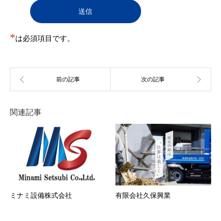
登録を承認しない場合があります。また、承認後に
判明した場合も承認を取り消すことがある。
（１）
登録申込をした自然人・法人・団体・組織等が
実在しない
*
（２）
は必須項目です。
登録申込の際の申告事項に、虚偽の記載、誤
記、又は記入漏れがある
（３）
本規約に違反する行為を現に行い又は行うおそ
れがあると事務局が判断する場合
（４）
反社会的活動を行う団体もしくはこれらと関連
のある団体その他反社会的勢力に所属している
者またはそれらに所属していた経歴を有する者
（５）
過去に第12条各号のいずれかに該当する行為を
関連記事
行った者
（６）
その他事務局が会員とすることを不適当と判断
した場合
第5条 会員情報の変更
１．
会員は、登録情報（住所・電話番号等）に変更が
あった場合、速やかに当社所定の方法により、変
更事項を当社に通知しするものとします。
２．
前項の届出がなかったことで会員が不利益を被っ
たとしても、当社は一切その責任を負いません。
ミナミ設備株式会社
有限会社久保興業
３．
登録情報の変更がなされなかったことにより、変
更を怠った会員と、この会員に対し、ユーザーに