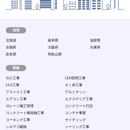
子メールを発送した時点より効力を発するものと
します。
第8条 動作環境
当社は、会員が本サービスを利用するための環境
（パソコン等の端末機器、ソフトウェア及び通信回
地域
線等のすべてを含む。）に関して一切の責任を持た
北海道
岐阜県
滋賀県
ないとともに、接続環境整備のための助言、サポー
ト行為を行う責任を持たないものとします。
京都府
大阪府
兵庫県
第9条 譲渡禁止
奈良県
和歌山県
会員は、当サイト案件を第三者に譲渡若しくは使用
させたり、売買、名義変更、質権の設定その他の担
業種
保に供する等の行為はできないものとします。
ALC工事
LED照明工事
第10条 ユーザーID及びパスワードの管理
LGS工事
さく井工事
１．
会員は、自己のID及び会員自身で登録するパス
アスベスト工事
アルミサッシ
ワードの使用および管理について一切の責任を持
つものとします。
エアコン工事
エクステリア工事
２．
会員は、自己のID及び会員自身で登録するパス
ガレージ施工管理
コンクリート打設
ワードを第三者に利用させたり、貸与、譲渡、名
コンクリート構造物工事
コンテナ事業
義変更、売買等をしてはならない。
３．
当社のID及びパスワードが他の第三者の使用に
コーキング工事
サイディング
より当該会員が被る損害について、当該会員の故
シロアリ駆除
シーリング工事