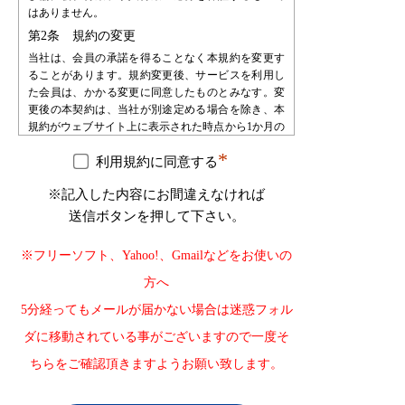
はありません。
第2条 規約の変更
当社は、会員の承諾を得ることなく本規約を変更す
ることがあります。規約変更後、サービスを利用し
た会員は、かかる変更に同意したものとみなす。変
更後の本契約は、当社が別途定める場合を除き、本
規約がウェブサイト上に表示された時点から1か月の
期間をもって効力を生じるものとし、会員は、自ら
*
の責任において、確認するものとします。会員は、
利用規約に同意する
当社に対して、本規約変更の不承諾又は不知を申し
※記入した内容にお間違えなければ
立てることはできないものとします。
送信ボタンを押して下さい。
第3条 会員登録
会員登録を希望する者は、当社が指定する手続によ
※フリーソフト、Yahoo!、Gmailなどをお使いの
り申し込みを行うものとします。会員登録の申込み
を受け、必要な審査・手続等を経た後で会員として
方へ
承認します。会員は、登録の時点で本規約の内容を
5分経ってもメールが届かない場合は迷惑フォル
承諾したものとみなします。
第4条 会員登録の不承認
ダに移動されている事がございますので一度そ
当社は登録審査の結果、登録申込をした自然人・法
ちらをご確認頂きますようお願い致します。
人・団体・組織等が以下の何れかに該当することが
判明した場合、その自然人・法人・団体・組織等の