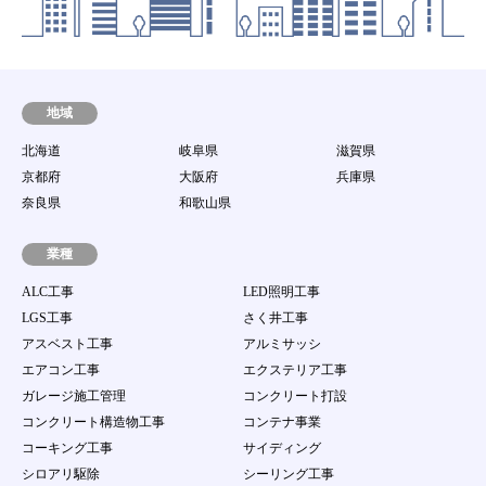
子メールを発送した時点より効力を発するものと
します。
第8条 動作環境
当社は、会員が本サービスを利用するための環境
（パソコン等の端末機器、ソフトウェア及び通信回
地域
線等のすべてを含む。）に関して一切の責任を持た
北海道
岐阜県
滋賀県
ないとともに、接続環境整備のための助言、サポー
ト行為を行う責任を持たないものとします。
京都府
大阪府
兵庫県
第9条 譲渡禁止
奈良県
和歌山県
会員は、当サイト案件を第三者に譲渡若しくは使用
させたり、売買、名義変更、質権の設定その他の担
業種
保に供する等の行為はできないものとします。
ALC工事
LED照明工事
第10条 ユーザーID及びパスワードの管理
LGS工事
さく井工事
１．
会員は、自己のID及び会員自身で登録するパス
アスベスト工事
アルミサッシ
ワードの使用および管理について一切の責任を持
つものとします。
エアコン工事
エクステリア工事
２．
会員は、自己のID及び会員自身で登録するパス
ガレージ施工管理
コンクリート打設
ワードを第三者に利用させたり、貸与、譲渡、名
コンクリート構造物工事
コンテナ事業
義変更、売買等をしてはならない。
３．
当社のID及びパスワードが他の第三者の使用に
コーキング工事
サイディング
より当該会員が被る損害について、当該会員の故
シロアリ駆除
シーリング工事