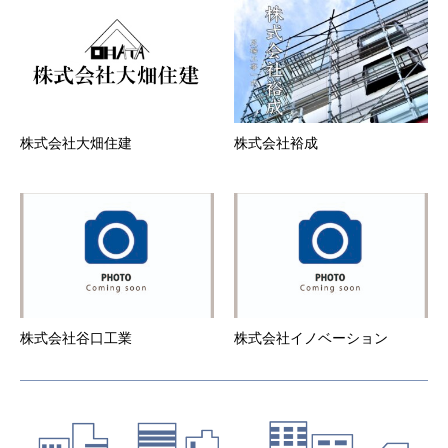
生じた損害について、事務局はいずれに対しても
一切責任を負いません。
第6条 会員登録の抹消
１．
会員が登録抹消・途中解約する場合は、所定の方
法にて事務局に直ちに届け出ることとします。
２．
本サービスの会員資格は一法人又は一個人専属の
ものとする。
株式会社大畑住建
株式会社裕成
３．
退会した会員の会員情報、当会社が当該会員の退
会の届出を受理した後、速やかに削除するものと
します。
第7条 当社からの通知
１．
当社は、本サービスのウェブサイト上での掲示や
電子メールの送付、その他当社が適当と判断する
方法により、会員に対し、随時必要な事項を通知
します。また、会員は本サービスウェブサイトに
登録した時点より、当社から電子メールによる通
知を受けることを承諾したものとします。当社か
株式会社谷口工業
株式会社イノベーション
らの電子メールによる通知を解除する場合は、ウ
ェブサイト上より通知解除設定が必要となりま
す。
２．
前項の通知は、当社が当該通知を本サービスのウ
ェブサイト上で行った場合はウェブサイト上に掲
示した時点で、また電子メールで行った場合は電