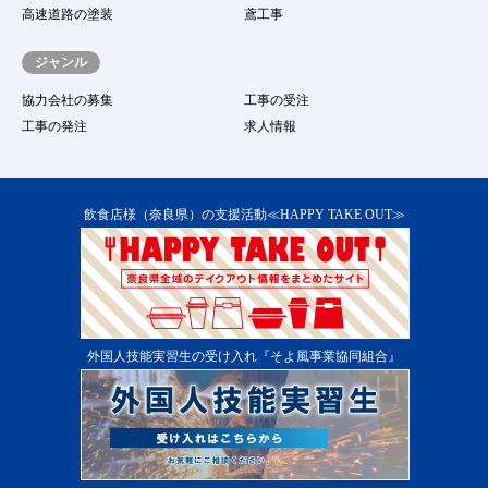
（１６）
虚偽の情報をサイトに登録、提供し、求人に
高速道路の塗装
鳶工事
応募する行為
（１７）
著作権、商標権、プライバシー権、氏名権、
ジャンル
肖像権等の他人の権利を侵害する、またはそ
のおそれのある行為
協力会社の募集
工事の受注
（１８）
その他事務局が不適切であると判断する行為
工事の発注
求人情報
第13条 本サービス提供の中断
１．
当社は、次に掲げる各号のいずれかに該当する場
合には、会員に事前に通知することなく、本サー
ビスの提供を一時的に中断することがあります。
飲食店様（奈良県）の支援活動≪HAPPY TAKE OUT≫
（１）
本サービス用設備の保守又は工事のため、やむ
を得ない場合
（２）
本サービス用設備に障害が発生し、やむを得な
い場合
（３）
第一種電気通信事業者又はその他の電気通信事
業者の提供する電気通信役務に起因して電気通
外国人技能実習生の受け入れ『そよ風事業協同組合』
信サービスの利用が不能になった場合
（４）
その他運用上又は技術上当社がサービスの一時
中断が必要と判断した場合 ２．当システムの
提供中止に伴う会員又は第三者からの損害賠償
の請求を免れるものとします。
第14条 本サービス提供の終了