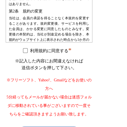
はありません。
第2条 規約の変更
当社は、会員の承諾を得ることなく本規約を変更す
ることがあります。規約変更後、サービスを利用し
た会員は、かかる変更に同意したものとみなす。変
更後の本契約は、当社が別途定める場合を除き、本
規約がウェブサイト上に表示された時点から1か月の
期間をもって効力を生じるものとし、会員は、自ら
*
の責任において、確認するものとします。会員は、
利用規約に同意する
当社に対して、本規約変更の不承諾又は不知を申し
※記入した内容にお間違えなければ
立てることはできないものとします。
送信ボタンを押して下さい。
第3条 会員登録
会員登録を希望する者は、当社が指定する手続によ
※フリーソフト、Yahoo!、Gmailなどをお使いの
り申し込みを行うものとします。会員登録の申込み
を受け、必要な審査・手続等を経た後で会員として
方へ
承認します。会員は、登録の時点で本規約の内容を
5分経ってもメールが届かない場合は迷惑フォル
承諾したものとみなします。
第4条 会員登録の不承認
ダに移動されている事がございますので一度そ
当社は登録審査の結果、登録申込をした自然人・法
ちらをご確認頂きますようお願い致します。
人・団体・組織等が以下の何れかに該当することが
判明した場合、その自然人・法人・団体・組織等の