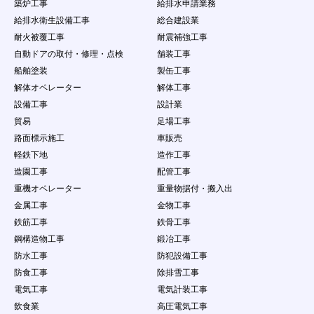
（８）
コンテンツ閲覧者を含む会員以外の自然人・
築炉工事
給排水申請業務
法人・団体・組織等の第三者の個人情報の収
給排水衛生設備工事
総合建設業
集を行うこと
耐火被覆工事
耐震補強工事
（９）
本サービスで得た情報を、本サービスの利用
自動ドアの取付・修理・点検
舗装工事
目的の範囲を超えて第三者に譲渡すること、
又は営業を目的とした情報提供活動をするこ
船舶塗装
製缶工事
と（営利を目的とした情報提供等の行為）
解体オペレーター
解体工事
（１０）
本サービスの運営を妨げる行為、個人や団体
設備工事
設計業
を誹謗中傷する行為
貿易
足場工事
（１１）
会員ＩＤ・パスワードを故意に第三者に公開
する行為
路面標示施工
車販売
（１２）
会員情報・案件情報などを悪意ある行為をす
軽鉄下地
造作工事
る場合
造園工事
配管工事
（１３）
当社が、本サービスの運営を妨げるおそれが
重機オペレーター
重量物据付・搬入出
あると判断する量のデータ転送、サーバに負
担をかける行為（不正な連続アクセス、ウィ
金属工事
金物工事
ルス、ワーム、その他の有害プログラムをサ
鉄筋工事
鉄骨工事
ーバーに送信し、または第三者に送信する行
鋼構造物工事
鍛冶工事
為など）
防水工事
防犯設備工事
（１４）
他の会員又は第三者の財産権、プライバシー
権、人格権等を侵害する行為、またはそのお
防食工事
除排雪工事
それのある行為
電気工事
電気計装工事
（１５）
実際に依頼する意思がないのに、企業に対し
飲食業
高圧電気工事
て仕事の依頼をする行為