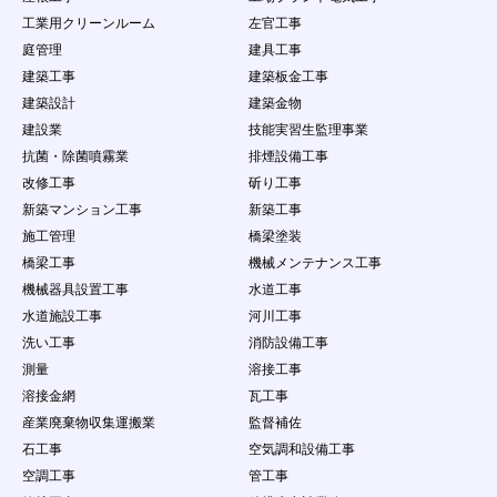
を請求できる権利を有することを認めます。
工業用クリーンルーム
左官工事
第12条 禁止事項
庭管理
建具工事
会員の本サービスの利用にあたって、当社は以下の
建築工事
建築板金工事
行為を禁止します。会員がこれらの禁止行為を行っ
た場合、会員に通知することなく、当社は該当する
建築設計
建築金物
内容のデータを削除することができ、また、禁止行
建設業
技能実習生監理事業
為を行った者の利用を制限もしくは強制退会するこ
抗菌・除菌噴霧業
排煙設備工事
とができるものとします。ただし、当社は、当該デ
改修工事
斫り工事
ータ等を掲載停止又は削除する義務を負うものでは
なく、データの削除及び利用制限等の処分につきま
新築マンション工事
新築工事
しては当社の説明の義務を負わないものとします。
施工管理
橋梁塗装
（１）
本規約に違反する場合
橋梁工事
機械メンテナンス工事
（２）
法律・規則・条例等の制定法に反する行為
機械器具設置工事
水道工事
（３）
第三者の個人情報を公開する行為
（４）
公序良俗に反する行為やコンテンツ閲覧者に
水道施設工事
河川工事
不快感を与える行為
洗い工事
消防設備工事
（５）
会員以外の自然人・法人・団体・組織等の第
測量
溶接工事
三者に成リすます行為
溶接金網
瓦工事
（６）
虚偽の情報をコンテンツに掲載し、コンテン
ツ閲覧者を欺く行為
産業廃棄物収集運搬業
監督補佐
（７）
会員以外の自然人・法人・団体・組織等の第
石工事
空気調和設備工事
三者の名誉や社会的信用を棄損したり、不快
空調工事
管工事
感や精神的な損害を与える行為