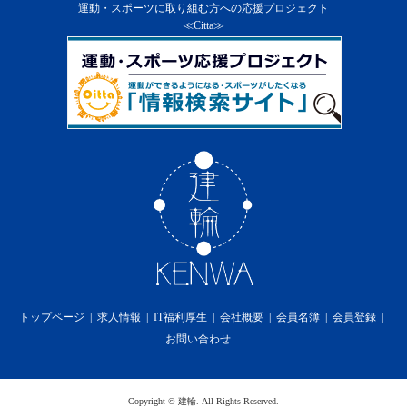
１．
当社は、会員に通知の上、会員に対する本サービ
運動・スポーツに取り組む方への応援プロジェクト
ス及び本サービスの一部を終了することができる
≪Citta≫
ものとします。
２．
前項の通知は、当社のウェブサイト上での掲示又
は会員への電子メールの送付によるものとし、そ
の通知の効力は第６条の定めによります。
３．
当社は第１項の方法による会員に対する通知の
後、本サービスを終了した場合には、会員に対し
て本サービスの終了に伴い生じる損害、損失、若
しくはその他の費用の損害又は補償を免れるもの
とします。
第15条 利用料金
１．
本サービスの利用料金に関しては無償提供の為、
一切かからないものとします。
第16条 プライバシーポリシーの遵守
当社は、個人情報を適切に保護し、当社のホームペ
ージ上に掲示するプライバシーポリシーを遵守しま
トップページ
求人情報
IT福利厚生
会社概要
会員名簿
会員登録
す。
お問い合わせ
第17条 免責事項
１．
当社は、本サービスの利用に際して、第2条（規
約の変更）、第12条（禁止事項）、第13条（本サ
ービス提供の中断）及び第14条（本サービス提供
Copyright
©
建輪
. All Rights Reserved.