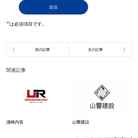
登録を承認しない場合があります。また、承認後に
判明した場合も承認を取り消すことがある。
（１）
登録申込をした自然人・法人・団体・組織等が
実在しない
*
（２）
は必須項目です。
登録申込の際の申告事項に、虚偽の記載、誤
記、又は記入漏れがある
（３）
本規約に違反する行為を現に行い又は行うおそ
れがあると事務局が判断する場合
（４）
反社会的活動を行う団体もしくはこれらと関連
のある団体その他反社会的勢力に所属している
者またはそれらに所属していた経歴を有する者
（５）
過去に第12条各号のいずれかに該当する行為を
関連記事
行った者
（６）
その他事務局が会員とすることを不適当と判断
した場合
第5条 会員情報の変更
１．
会員は、登録情報（住所・電話番号等）に変更が
あった場合、速やかに当社所定の方法により、変
更事項を当社に通知しするものとします。
２．
前項の届出がなかったことで会員が不利益を被っ
たとしても、当社は一切その責任を負いません。
浦崎内装
山響建設
３．
登録情報の変更がなされなかったことにより、変
更を怠った会員と、この会員に対し、ユーザーに