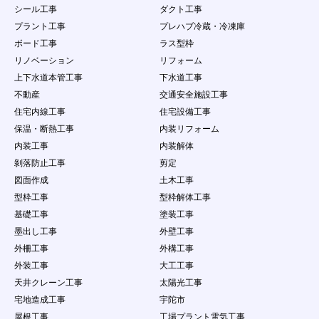
意過失の有無にかかわらず、当社は一切責任を負
シール工事
ダクト工事
わないものとする。
プラント工事
プレハブ冷蔵・冷凍庫
４．
会員は、会員ID及びパスワードが盗難された
り、第三者に使用されていることが判明した場合
ボード工事
ラス型枠
には、直ちに当社に申し出するとともに、当社の
リノベーション
リフォーム
指示に従うものとします。
上下水道本管工事
下水道工事
第11条 会員の責任及び注意義務
不動産
交通安全施設工事
１．
本サービスを利用により発生した損害について
住宅内線工事
住宅設備工事
は、事務局は一切の責任を負わないものとしま
保温・断熱工事
内装リフォーム
す。
２．
会員は、自己の責任にもとづき本サービスを利用
内装工事
内装解体
するものとし、会員が公開するコンテンツについ
剝落防止工事
剪定
て、全て自己で責任を負うものとします。
図面作成
土木工事
３．
会員は当社に対し、他人の著作物を使用したこと
型枠工事
型枠解体工事
などが原因で紛争、損害賠償の請求などが起こっ
た場合の損害、責任について一切を免責するもの
基礎工事
塗装工事
とし、自らの責任を持って紛争に対処するものと
墨出し工事
外壁工事
します。
外柵工事
外構工事
４．
会員は、問合せ量が少ないことを理由として事務
外装工事
大工工事
局に対して、何らの請求権を有しないこととしま
す。
天井クレーン工事
太陽光工事
５．
会員は、本条で定める行為において当社に損害を
宅地造成工事
宇陀市
与えた場合は、当社が当該会員に対して損害賠償
屋根工事
工場プラント電気工事