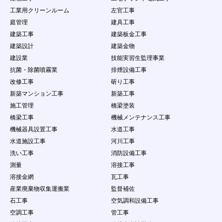
を請求できる権利を有することを認めます。
工業用クリーンルーム
左官工事
第12条 禁止事項
庭管理
建具工事
会員の本サービスの利用にあたって、当社は以下の
建築工事
建築板金工事
行為を禁止します。会員がこれらの禁止行為を行っ
た場合、会員に通知することなく、当社は該当する
建築設計
建築金物
内容のデータを削除することができ、また、禁止行
建設業
技能実習生監理事業
為を行った者の利用を制限もしくは強制退会するこ
抗菌・除菌噴霧業
排煙設備工事
とができるものとします。ただし、当社は、当該デ
改修工事
斫り工事
ータ等を掲載停止又は削除する義務を負うものでは
なく、データの削除及び利用制限等の処分につきま
新築マンション工事
新築工事
しては当社の説明の義務を負わないものとします。
施工管理
橋梁塗装
（１）
本規約に違反する場合
橋梁工事
機械メンテナンス工事
（２）
法律・規則・条例等の制定法に反する行為
機械器具設置工事
水道工事
（３）
第三者の個人情報を公開する行為
（４）
公序良俗に反する行為やコンテンツ閲覧者に
水道施設工事
河川工事
不快感を与える行為
洗い工事
消防設備工事
（５）
会員以外の自然人・法人・団体・組織等の第
測量
溶接工事
三者に成リすます行為
溶接金網
瓦工事
（６）
虚偽の情報をコンテンツに掲載し、コンテン
ツ閲覧者を欺く行為
産業廃棄物収集運搬業
監督補佐
（７）
会員以外の自然人・法人・団体・組織等の第
石工事
空気調和設備工事
三者の名誉や社会的信用を棄損したり、不快
空調工事
管工事
感や精神的な損害を与える行為