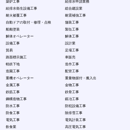
（８）
コンテンツ閲覧者を含む会員以外の自然人・
築炉工事
給排水申請業務
法人・団体・組織等の第三者の個人情報の収
給排水衛生設備工事
総合建設業
集を行うこと
耐火被覆工事
耐震補強工事
（９）
本サービスで得た情報を、本サービスの利用
自動ドアの取付・修理・点検
舗装工事
目的の範囲を超えて第三者に譲渡すること、
又は営業を目的とした情報提供活動をするこ
船舶塗装
製缶工事
と（営利を目的とした情報提供等の行為）
解体オペレーター
解体工事
（１０）
本サービスの運営を妨げる行為、個人や団体
設備工事
設計業
を誹謗中傷する行為
貿易
足場工事
（１１）
会員ＩＤ・パスワードを故意に第三者に公開
する行為
路面標示施工
車販売
（１２）
会員情報・案件情報などを悪意ある行為をす
軽鉄下地
造作工事
る場合
造園工事
配管工事
（１３）
当社が、本サービスの運営を妨げるおそれが
重機オペレーター
重量物据付・搬入出
あると判断する量のデータ転送、サーバに負
担をかける行為（不正な連続アクセス、ウィ
金属工事
金物工事
ルス、ワーム、その他の有害プログラムをサ
鉄筋工事
鉄骨工事
ーバーに送信し、または第三者に送信する行
鋼構造物工事
鍛冶工事
為など）
防水工事
防犯設備工事
（１４）
他の会員又は第三者の財産権、プライバシー
権、人格権等を侵害する行為、またはそのお
防食工事
除排雪工事
それのある行為
電気工事
電気計装工事
（１５）
実際に依頼する意思がないのに、企業に対し
飲食業
高圧電気工事
て仕事の依頼をする行為