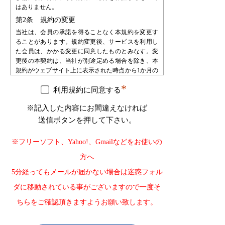
はありません。
第2条 規約の変更
当社は、会員の承諾を得ることなく本規約を変更す
ることがあります。規約変更後、サービスを利用し
た会員は、かかる変更に同意したものとみなす。変
更後の本契約は、当社が別途定める場合を除き、本
規約がウェブサイト上に表示された時点から1か月の
期間をもって効力を生じるものとし、会員は、自ら
*
の責任において、確認するものとします。会員は、
利用規約に同意する
当社に対して、本規約変更の不承諾又は不知を申し
※記入した内容にお間違えなければ
立てることはできないものとします。
送信ボタンを押して下さい。
第3条 会員登録
会員登録を希望する者は、当社が指定する手続によ
※フリーソフト、Yahoo!、Gmailなどをお使いの
り申し込みを行うものとします。会員登録の申込み
を受け、必要な審査・手続等を経た後で会員として
方へ
承認します。会員は、登録の時点で本規約の内容を
5分経ってもメールが届かない場合は迷惑フォル
承諾したものとみなします。
第4条 会員登録の不承認
ダに移動されている事がございますので一度そ
当社は登録審査の結果、登録申込をした自然人・法
ちらをご確認頂きますようお願い致します。
人・団体・組織等が以下の何れかに該当することが
判明した場合、その自然人・法人・団体・組織等の