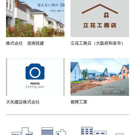
生じた損害について、事務局はいずれに対しても
一切責任を負いません。
第6条 会員登録の抹消
１．
会員が登録抹消・途中解約する場合は、所定の方
法にて事務局に直ちに届け出ることとします。
２．
本サービスの会員資格は一法人又は一個人専属の
ものとする。
株式会社 道南技建
立花工務店（大阪府和泉市）
３．
退会した会員の会員情報、当会社が当該会員の退
会の届出を受理した後、速やかに削除するものと
します。
第7条 当社からの通知
１．
当社は、本サービスのウェブサイト上での掲示や
電子メールの送付、その他当社が適当と判断する
方法により、会員に対し、随時必要な事項を通知
します。また、会員は本サービスウェブサイトに
登録した時点より、当社から電子メールによる通
知を受けることを承諾したものとします。当社か
大矢建設株式会社
都輝工業
らの電子メールによる通知を解除する場合は、ウ
ェブサイト上より通知解除設定が必要となりま
す。
２．
前項の通知は、当社が当該通知を本サービスのウ
ェブサイト上で行った場合はウェブサイト上に掲
示した時点で、また電子メールで行った場合は電