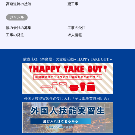
（１６）
虚偽の情報をサイトに登録、提供し、求人に
高速道路の塗装
鳶工事
応募する行為
（１７）
著作権、商標権、プライバシー権、氏名権、
ジャンル
肖像権等の他人の権利を侵害する、またはそ
のおそれのある行為
協力会社の募集
工事の受注
（１８）
その他事務局が不適切であると判断する行為
工事の発注
求人情報
第13条 本サービス提供の中断
１．
当社は、次に掲げる各号のいずれかに該当する場
合には、会員に事前に通知することなく、本サー
ビスの提供を一時的に中断することがあります。
飲食店様（奈良県）の支援活動≪HAPPY TAKE OUT≫
（１）
本サービス用設備の保守又は工事のため、やむ
を得ない場合
（２）
本サービス用設備に障害が発生し、やむを得な
い場合
（３）
第一種電気通信事業者又はその他の電気通信事
業者の提供する電気通信役務に起因して電気通
外国人技能実習生の受け入れ『そよ風事業協同組合』
信サービスの利用が不能になった場合
（４）
その他運用上又は技術上当社がサービスの一時
中断が必要と判断した場合 ２．当システムの
提供中止に伴う会員又は第三者からの損害賠償
の請求を免れるものとします。
第14条 本サービス提供の終了