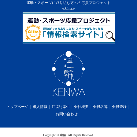
１．
当社は、会員に通知の上、会員に対する本サービ
運動・スポーツに取り組む方への応援プロジェクト
ス及び本サービスの一部を終了することができる
≪Citta≫
ものとします。
２．
前項の通知は、当社のウェブサイト上での掲示又
は会員への電子メールの送付によるものとし、そ
の通知の効力は第６条の定めによります。
３．
当社は第１項の方法による会員に対する通知の
後、本サービスを終了した場合には、会員に対し
て本サービスの終了に伴い生じる損害、損失、若
しくはその他の費用の損害又は補償を免れるもの
とします。
第15条 利用料金
１．
本サービスの利用料金に関しては無償提供の為、
一切かからないものとします。
第16条 プライバシーポリシーの遵守
当社は、個人情報を適切に保護し、当社のホームペ
ージ上に掲示するプライバシーポリシーを遵守しま
トップページ
求人情報
IT福利厚生
会社概要
会員名簿
会員登録
す。
お問い合わせ
第17条 免責事項
１．
当社は、本サービスの利用に際して、第2条（規
約の変更）、第12条（禁止事項）、第13条（本サ
ービス提供の中断）及び第14条（本サービス提供
Copyright
©
建輪
. All Rights Reserved.