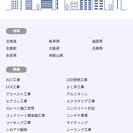
子メールを発送した時点より効力を発するものと
します。
第8条 動作環境
当社は、会員が本サービスを利用するための環境
（パソコン等の端末機器、ソフトウェア及び通信回
地域
線等のすべてを含む。）に関して一切の責任を持た
北海道
岐阜県
滋賀県
ないとともに、接続環境整備のための助言、サポー
ト行為を行う責任を持たないものとします。
京都府
大阪府
兵庫県
第9条 譲渡禁止
奈良県
和歌山県
会員は、当サイト案件を第三者に譲渡若しくは使用
させたり、売買、名義変更、質権の設定その他の担
業種
保に供する等の行為はできないものとします。
ALC工事
LED照明工事
第10条 ユーザーID及びパスワードの管理
LGS工事
さく井工事
１．
会員は、自己のID及び会員自身で登録するパス
アスベスト工事
アルミサッシ
ワードの使用および管理について一切の責任を持
つものとします。
エアコン工事
エクステリア工事
２．
会員は、自己のID及び会員自身で登録するパス
ガレージ施工管理
コンクリート打設
ワードを第三者に利用させたり、貸与、譲渡、名
コンクリート構造物工事
コンテナ事業
義変更、売買等をしてはならない。
３．
当社のID及びパスワードが他の第三者の使用に
コーキング工事
サイディング
より当該会員が被る損害について、当該会員の故
シロアリ駆除
シーリング工事