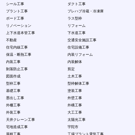
意過失の有無にかかわらず、当社は一切責任を負
シール工事
ダクト工事
わないものとする。
プラント工事
プレハブ冷蔵・冷凍庫
４．
会員は、会員ID及びパスワードが盗難された
り、第三者に使用されていることが判明した場合
ボード工事
ラス型枠
には、直ちに当社に申し出するとともに、当社の
リノベーション
リフォーム
指示に従うものとします。
上下水道本管工事
下水道工事
第11条 会員の責任及び注意義務
不動産
交通安全施設工事
１．
本サービスを利用により発生した損害について
住宅内線工事
住宅設備工事
は、事務局は一切の責任を負わないものとしま
保温・断熱工事
内装リフォーム
す。
２．
会員は、自己の責任にもとづき本サービスを利用
内装工事
内装解体
するものとし、会員が公開するコンテンツについ
剝落防止工事
剪定
て、全て自己で責任を負うものとします。
図面作成
土木工事
３．
会員は当社に対し、他人の著作物を使用したこと
型枠工事
型枠解体工事
などが原因で紛争、損害賠償の請求などが起こっ
た場合の損害、責任について一切を免責するもの
基礎工事
塗装工事
とし、自らの責任を持って紛争に対処するものと
墨出し工事
外壁工事
します。
外柵工事
外構工事
４．
会員は、問合せ量が少ないことを理由として事務
外装工事
大工工事
局に対して、何らの請求権を有しないこととしま
す。
天井クレーン工事
太陽光工事
５．
会員は、本条で定める行為において当社に損害を
宅地造成工事
宇陀市
与えた場合は、当社が当該会員に対して損害賠償
屋根工事
工場プラント電気工事