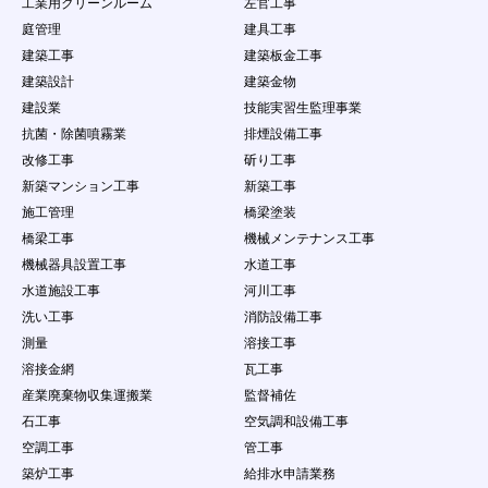
工業用クリーンルーム
左官工事
第12条 禁止事項
庭管理
建具工事
会員の本サービスの利用にあたって、当社は以下の
建築工事
建築板金工事
行為を禁止します。会員がこれらの禁止行為を行っ
た場合、会員に通知することなく、当社は該当する
建築設計
建築金物
内容のデータを削除することができ、また、禁止行
建設業
技能実習生監理事業
為を行った者の利用を制限もしくは強制退会するこ
抗菌・除菌噴霧業
排煙設備工事
とができるものとします。ただし、当社は、当該デ
改修工事
斫り工事
ータ等を掲載停止又は削除する義務を負うものでは
なく、データの削除及び利用制限等の処分につきま
新築マンション工事
新築工事
しては当社の説明の義務を負わないものとします。
施工管理
橋梁塗装
（１）
本規約に違反する場合
橋梁工事
機械メンテナンス工事
（２）
法律・規則・条例等の制定法に反する行為
機械器具設置工事
水道工事
（３）
第三者の個人情報を公開する行為
（４）
公序良俗に反する行為やコンテンツ閲覧者に
水道施設工事
河川工事
不快感を与える行為
洗い工事
消防設備工事
（５）
会員以外の自然人・法人・団体・組織等の第
測量
溶接工事
三者に成リすます行為
溶接金網
瓦工事
（６）
虚偽の情報をコンテンツに掲載し、コンテン
ツ閲覧者を欺く行為
産業廃棄物収集運搬業
監督補佐
（７）
会員以外の自然人・法人・団体・組織等の第
石工事
空気調和設備工事
三者の名誉や社会的信用を棄損したり、不快
空調工事
管工事
感や精神的な損害を与える行為
（８）
コンテンツ閲覧者を含む会員以外の自然人・
築炉工事
給排水申請業務