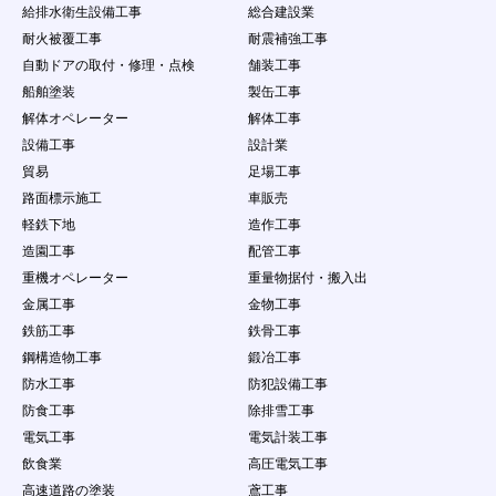
法人・団体・組織等の第三者の個人情報の収
給排水衛生設備工事
総合建設業
集を行うこと
耐火被覆工事
耐震補強工事
（９）
本サービスで得た情報を、本サービスの利用
自動ドアの取付・修理・点検
舗装工事
目的の範囲を超えて第三者に譲渡すること、
又は営業を目的とした情報提供活動をするこ
船舶塗装
製缶工事
と（営利を目的とした情報提供等の行為）
解体オペレーター
解体工事
（１０）
本サービスの運営を妨げる行為、個人や団体
設備工事
設計業
を誹謗中傷する行為
貿易
足場工事
（１１）
会員ＩＤ・パスワードを故意に第三者に公開
する行為
路面標示施工
車販売
（１２）
会員情報・案件情報などを悪意ある行為をす
軽鉄下地
造作工事
る場合
造園工事
配管工事
（１３）
当社が、本サービスの運営を妨げるおそれが
重機オペレーター
重量物据付・搬入出
あると判断する量のデータ転送、サーバに負
担をかける行為（不正な連続アクセス、ウィ
金属工事
金物工事
ルス、ワーム、その他の有害プログラムをサ
鉄筋工事
鉄骨工事
ーバーに送信し、または第三者に送信する行
鋼構造物工事
鍛冶工事
為など）
防水工事
防犯設備工事
（１４）
他の会員又は第三者の財産権、プライバシー
権、人格権等を侵害する行為、またはそのお
防食工事
除排雪工事
それのある行為
電気工事
電気計装工事
（１５）
実際に依頼する意思がないのに、企業に対し
飲食業
高圧電気工事
て仕事の依頼をする行為
（１６）
虚偽の情報をサイトに登録、提供し、求人に
高速道路の塗装
鳶工事