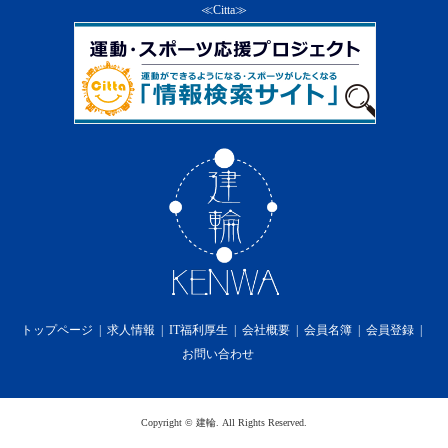
ス及び本サービスの一部を終了することができる
≪Citta≫
ものとします。
２．
前項の通知は、当社のウェブサイト上での掲示又
は会員への電子メールの送付によるものとし、そ
の通知の効力は第６条の定めによります。
３．
当社は第１項の方法による会員に対する通知の
後、本サービスを終了した場合には、会員に対し
て本サービスの終了に伴い生じる損害、損失、若
しくはその他の費用の損害又は補償を免れるもの
とします。
第15条 利用料金
１．
本サービスの利用料金に関しては無償提供の為、
一切かからないものとします。
第16条 プライバシーポリシーの遵守
当社は、個人情報を適切に保護し、当社のホームペ
ージ上に掲示するプライバシーポリシーを遵守しま
トップページ
求人情報
IT福利厚生
会社概要
会員名簿
会員登録
す。
お問い合わせ
第17条 免責事項
１．
当社は、本サービスの利用に際して、第2条（規
約の変更）、第12条（禁止事項）、第13条（本サ
ービス提供の中断）及び第14条（本サービス提供
Copyright
©
建輪
. All Rights Reserved.
の終了）があった場合に、会員が被った損害又は