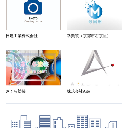
一切責任を負いません。
第6条 会員登録の抹消
１．
会員が登録抹消・途中解約する場合は、所定の方
法にて事務局に直ちに届け出ることとします。
２．
本サービスの会員資格は一法人又は一個人専属の
ものとする。
日建工業株式会社
幸美装（京都市右京区）
３．
退会した会員の会員情報、当会社が当該会員の退
会の届出を受理した後、速やかに削除するものと
します。
第7条 当社からの通知
１．
当社は、本サービスのウェブサイト上での掲示や
電子メールの送付、その他当社が適当と判断する
方法により、会員に対し、随時必要な事項を通知
します。また、会員は本サービスウェブサイトに
登録した時点より、当社から電子メールによる通
知を受けることを承諾したものとします。当社か
さくら塗装
株式会社Aito
らの電子メールによる通知を解除する場合は、ウ
ェブサイト上より通知解除設定が必要となりま
す。
２．
前項の通知は、当社が当該通知を本サービスのウ
ェブサイト上で行った場合はウェブサイト上に掲
示した時点で、また電子メールで行った場合は電
子メールを発送した時点より効力を発するものと