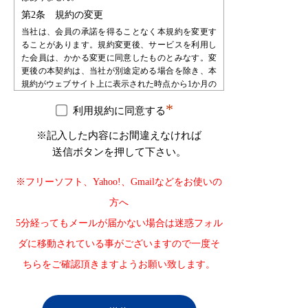
第2条 規約の変更
当社は、会員の承諾を得ることなく本規約を変更す
ることがあります。規約変更後、サービスを利用し
た会員は、かかる変更に同意したものとみなす。変
更後の本契約は、当社が別途定める場合を除き、本
規約がウェブサイト上に表示された時点から1か月の
期間をもって効力を生じるものとし、会員は、自ら
*
の責任において、確認するものとします。会員は、
利用規約に同意する
当社に対して、本規約変更の不承諾又は不知を申し
※記入した内容にお間違えなければ
立てることはできないものとします。
送信ボタンを押して下さい。
第3条 会員登録
会員登録を希望する者は、当社が指定する手続によ
※フリーソフト、Yahoo!、Gmailなどをお使いの
り申し込みを行うものとします。会員登録の申込み
を受け、必要な審査・手続等を経た後で会員として
方へ
承認します。会員は、登録の時点で本規約の内容を
5分経ってもメールが届かない場合は迷惑フォル
承諾したものとみなします。
第4条 会員登録の不承認
ダに移動されている事がございますので一度そ
当社は登録審査の結果、登録申込をした自然人・法
ちらをご確認頂きますようお願い致します。
人・団体・組織等が以下の何れかに該当することが
判明した場合、その自然人・法人・団体・組織等の
登録を承認しない場合があります。また、承認後に