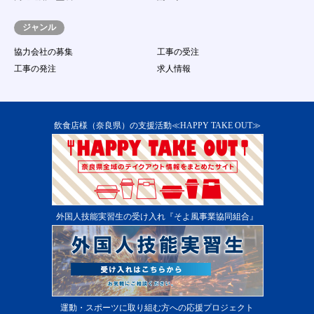
応募する行為
（１７）
著作権、商標権、プライバシー権、氏名権、
ジャンル
肖像権等の他人の権利を侵害する、またはそ
のおそれのある行為
協力会社の募集
工事の受注
（１８）
その他事務局が不適切であると判断する行為
工事の発注
求人情報
第13条 本サービス提供の中断
１．
当社は、次に掲げる各号のいずれかに該当する場
合には、会員に事前に通知することなく、本サー
ビスの提供を一時的に中断することがあります。
飲食店様（奈良県）の支援活動≪HAPPY TAKE OUT≫
（１）
本サービス用設備の保守又は工事のため、やむ
を得ない場合
（２）
本サービス用設備に障害が発生し、やむを得な
い場合
（３）
第一種電気通信事業者又はその他の電気通信事
業者の提供する電気通信役務に起因して電気通
外国人技能実習生の受け入れ『そよ風事業協同組合』
信サービスの利用が不能になった場合
（４）
その他運用上又は技術上当社がサービスの一時
中断が必要と判断した場合 ２．当システムの
提供中止に伴う会員又は第三者からの損害賠償
の請求を免れるものとします。
第14条 本サービス提供の終了
１．
当社は、会員に通知の上、会員に対する本サービ
運動・スポーツに取り組む方への応援プロジェクト