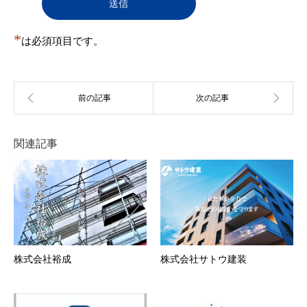
判明した場合も承認を取り消すことがある。
（１）
登録申込をした自然人・法人・団体・組織等が
実在しない
*
（２）
は必須項目です。
登録申込の際の申告事項に、虚偽の記載、誤
記、又は記入漏れがある
（３）
本規約に違反する行為を現に行い又は行うおそ
れがあると事務局が判断する場合
（４）
反社会的活動を行う団体もしくはこれらと関連
のある団体その他反社会的勢力に所属している
者またはそれらに所属していた経歴を有する者
（５）
過去に第12条各号のいずれかに該当する行為を
関連記事
行った者
（６）
その他事務局が会員とすることを不適当と判断
した場合
第5条 会員情報の変更
１．
会員は、登録情報（住所・電話番号等）に変更が
あった場合、速やかに当社所定の方法により、変
更事項を当社に通知しするものとします。
２．
前項の届出がなかったことで会員が不利益を被っ
たとしても、当社は一切その責任を負いません。
株式会社裕成
株式会社サトウ建装
３．
登録情報の変更がなされなかったことにより、変
更を怠った会員と、この会員に対し、ユーザーに
生じた損害について、事務局はいずれに対しても