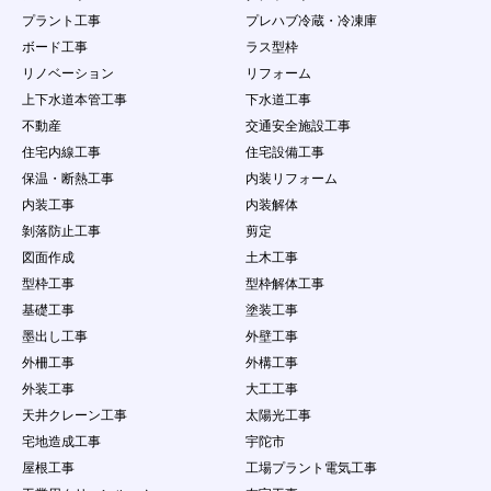
わないものとする。
プラント工事
プレハブ冷蔵・冷凍庫
４．
会員は、会員ID及びパスワードが盗難された
り、第三者に使用されていることが判明した場合
ボード工事
ラス型枠
には、直ちに当社に申し出するとともに、当社の
リノベーション
リフォーム
指示に従うものとします。
上下水道本管工事
下水道工事
第11条 会員の責任及び注意義務
不動産
交通安全施設工事
１．
本サービスを利用により発生した損害について
住宅内線工事
住宅設備工事
は、事務局は一切の責任を負わないものとしま
保温・断熱工事
内装リフォーム
す。
２．
会員は、自己の責任にもとづき本サービスを利用
内装工事
内装解体
するものとし、会員が公開するコンテンツについ
剝落防止工事
剪定
て、全て自己で責任を負うものとします。
図面作成
土木工事
３．
会員は当社に対し、他人の著作物を使用したこと
型枠工事
型枠解体工事
などが原因で紛争、損害賠償の請求などが起こっ
た場合の損害、責任について一切を免責するもの
基礎工事
塗装工事
とし、自らの責任を持って紛争に対処するものと
墨出し工事
外壁工事
します。
外柵工事
外構工事
４．
会員は、問合せ量が少ないことを理由として事務
外装工事
大工工事
局に対して、何らの請求権を有しないこととしま
す。
天井クレーン工事
太陽光工事
５．
会員は、本条で定める行為において当社に損害を
宅地造成工事
宇陀市
与えた場合は、当社が当該会員に対して損害賠償
屋根工事
工場プラント電気工事
を請求できる権利を有することを認めます。