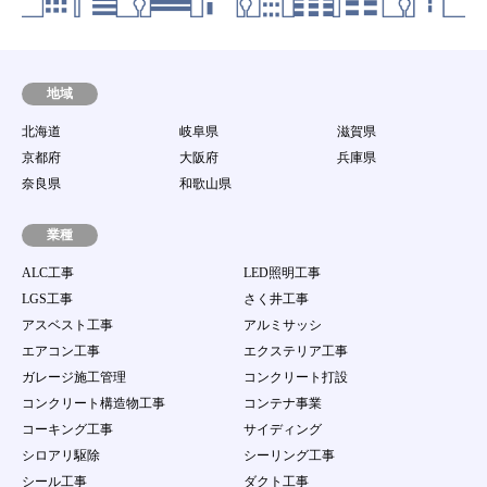
します。
第8条 動作環境
当社は、会員が本サービスを利用するための環境
（パソコン等の端末機器、ソフトウェア及び通信回
地域
線等のすべてを含む。）に関して一切の責任を持た
北海道
岐阜県
滋賀県
ないとともに、接続環境整備のための助言、サポー
ト行為を行う責任を持たないものとします。
京都府
大阪府
兵庫県
第9条 譲渡禁止
奈良県
和歌山県
会員は、当サイト案件を第三者に譲渡若しくは使用
させたり、売買、名義変更、質権の設定その他の担
業種
保に供する等の行為はできないものとします。
ALC工事
LED照明工事
第10条 ユーザーID及びパスワードの管理
LGS工事
さく井工事
１．
会員は、自己のID及び会員自身で登録するパス
アスベスト工事
アルミサッシ
ワードの使用および管理について一切の責任を持
つものとします。
エアコン工事
エクステリア工事
２．
会員は、自己のID及び会員自身で登録するパス
ガレージ施工管理
コンクリート打設
ワードを第三者に利用させたり、貸与、譲渡、名
コンクリート構造物工事
コンテナ事業
義変更、売買等をしてはならない。
３．
当社のID及びパスワードが他の第三者の使用に
コーキング工事
サイディング
より当該会員が被る損害について、当該会員の故
シロアリ駆除
シーリング工事
意過失の有無にかかわらず、当社は一切責任を負
シール工事
ダクト工事