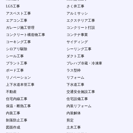
LGS工事
さく井工事
アスベスト工事
アルミサッシ
エアコン工事
エクステリア工事
ガレージ施工管理
コンクリート打設
コンクリート構造物工事
コンテナ事業
コーキング工事
サイディング
シロアリ駆除
シーリング工事
シール工事
ダクト工事
プラント工事
プレハブ冷蔵・冷凍庫
ボード工事
ラス型枠
リノベーション
リフォーム
上下水道本管工事
下水道工事
不動産
交通安全施設工事
住宅内線工事
住宅設備工事
保温・断熱工事
内装リフォーム
内装工事
内装解体
剝落防止工事
剪定
図面作成
土木工事