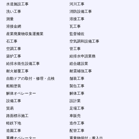
水道施設工事
河川工事
洗い工事
消防設備工事
測量
溶接工事
溶接金網
瓦工事
産業廃棄物収集運搬業
監督補佐
石工事
空気調和設備工事
空調工事
管工事
築炉工事
給排水申請業務
給排水衛生設備工事
総合建設業
耐火被覆工事
耐震補強工事
自動ドアの取付・修理・点検
舗装工事
船舶塗装
製缶工事
解体オペレーター
解体工事
設備工事
設計業
貿易
足場工事
路面標示施工
車販売
軽鉄下地
造作工事
造園工事
配管工事
重機オペレーター
重量物据付・搬入出