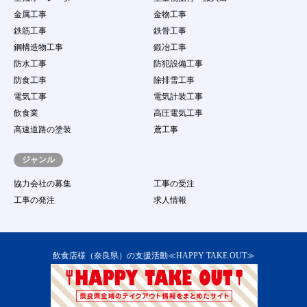
金属工事
金物工事
鉄筋工事
鉄骨工事
鋼構造物工事
鍛冶工事
防水工事
防犯設備工事
防食工事
除排雪工事
電気工事
電気計装工事
飲食業
高圧電気工事
高速道路の塗装
鳶工事
ジャンル
協力会社の募集
工事の受注
工事の発注
求人情報
飲食店様（奈良県）の支援活動≪HAPPY TAKE OUT≫