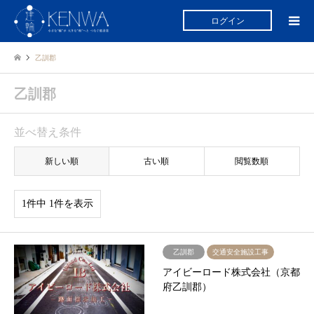
ログイン
乙訓郡
乙訓郡
並べ替え条件
新しい順
古い順
閲覧数順
1件中 1件を表示
乙訓郡
交通安全施設工事
アイビーロード株式会社（京都
府乙訓郡）