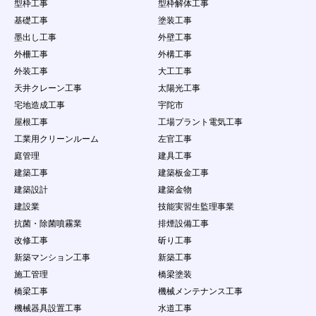
型枠工事
型枠解体工事
基礎工事
塗装工事
墨出し工事
外壁工事
外柵工事
外構工事
外装工事
大工工事
天井クレーン工事
太陽光工事
宅地造成工事
宇陀市
屋根工事
工場プラント電気工事
工業用クリーンルーム
左官工事
庭管理
建具工事
建築工事
建築板金工事
建築設計
建築金物
建設業
技能実習生監理事業
抗菌・除菌噴霧業
排煙設備工事
改修工事
斫り工事
新築マンション工事
新築工事
施工管理
橋梁塗装
橋梁工事
機械メンテナンス工事
機械器具設置工事
水道工事