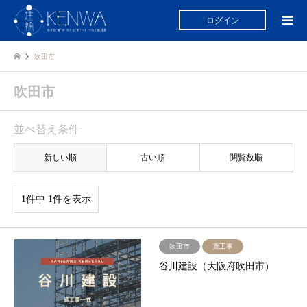
ログイン
吹田市
吹田市
並べ替え条件
新しい順
古い順
閲覧数順
1件中 1件を表示
吹田市
鳶工事
谷川建設（大阪府吹田市）