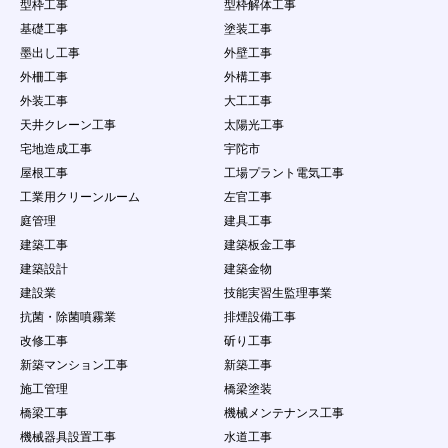
型枠工事
型枠解体工事
基礎工事
塗装工事
墨出し工事
外壁工事
外柵工事
外構工事
外装工事
大工工事
天井クレーン工事
太陽光工事
宅地造成工事
宇陀市
屋根工事
工場プラント電気工事
工業用クリーンルーム
左官工事
庭管理
建具工事
建築工事
建築板金工事
建築設計
建築金物
建設業
技能実習生監理事業
抗菌・除菌噴霧業
排煙設備工事
改修工事
斫り工事
新築マンション工事
新築工事
施工管理
橋梁塗装
橋梁工事
機械メンテナンス工事
機械器具設置工事
水道工事