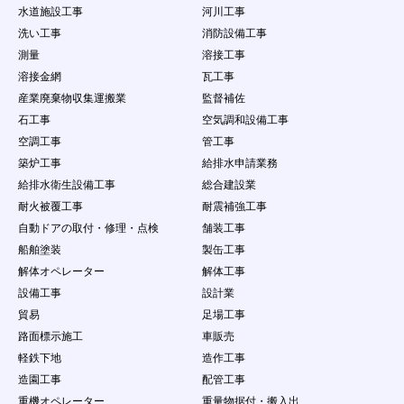
水道施設工事
河川工事
洗い工事
消防設備工事
測量
溶接工事
溶接金網
瓦工事
産業廃棄物収集運搬業
監督補佐
石工事
空気調和設備工事
空調工事
管工事
築炉工事
給排水申請業務
給排水衛生設備工事
総合建設業
耐火被覆工事
耐震補強工事
自動ドアの取付・修理・点検
舗装工事
船舶塗装
製缶工事
解体オペレーター
解体工事
設備工事
設計業
貿易
足場工事
路面標示施工
車販売
軽鉄下地
造作工事
造園工事
配管工事
重機オペレーター
重量物据付・搬入出