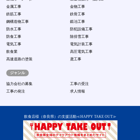
金属工事
金物工事
鉄筋工事
鉄骨工事
鋼構造物工事
鍛冶工事
防水工事
防犯設備工事
防食工事
除排雪工事
電気工事
電気計装工事
飲食業
高圧電気工事
高速道路の塗装
鳶工事
ジャンル
協力会社の募集
工事の受注
工事の発注
求人情報
飲食店様（奈良県）の支援活動≪HAPPY TAKE OUT≫