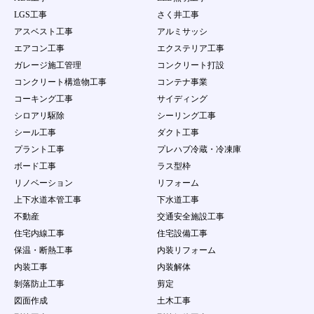
LGS工事
さく井工事
アスベスト工事
アルミサッシ
エアコン工事
エクステリア工事
ガレージ施工管理
コンクリート打設
コンクリート構造物工事
コンテナ事業
コーキング工事
サイディング
シロアリ駆除
シーリング工事
シール工事
ダクト工事
プラント工事
プレハブ冷蔵・冷凍庫
ボード工事
ラス型枠
リノベーション
リフォーム
上下水道本管工事
下水道工事
不動産
交通安全施設工事
住宅内線工事
住宅設備工事
保温・断熱工事
内装リフォーム
内装工事
内装解体
剝落防止工事
剪定
図面作成
土木工事