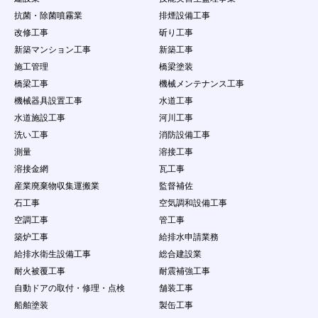
抗菌・除菌噴霧業
排煙設備工事
改修工事
斫り工事
新築マンション工事
新築工事
施工管理
橋梁塗装
橋梁工事
機械メンテナンス工事
機械器具設置工事
水道工事
水道施設工事
河川工事
洗い工事
消防設備工事
測量
溶接工事
溶接金網
瓦工事
産業廃棄物収集運搬業
監督補佐
石工事
空気調和設備工事
空調工事
管工事
築炉工事
給排水申請業務
給排水衛生設備工事
総合建設業
耐火被覆工事
耐震補強工事
自動ドアの取付・修理・点検
舗装工事
船舶塗装
製缶工事