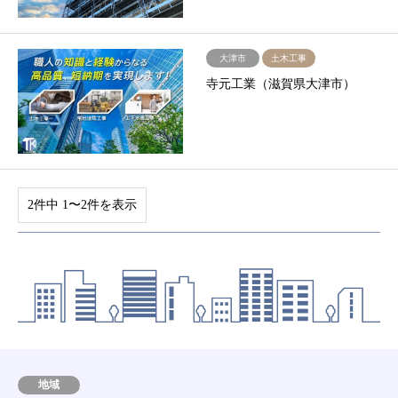
大津市
土木工事
寺元工業（滋賀県大津市）
2件中 1〜2件を表示
地域