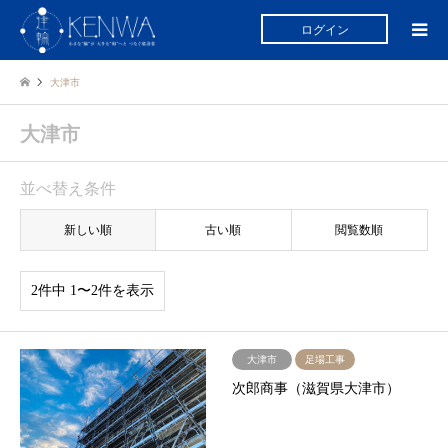
ログイン
大津市
大津市
並べ替え条件
新しい順
古い順
閲覧数順
2件中 1〜2件を表示
大津市
足場工事
次郎商事（滋賀県大津市）