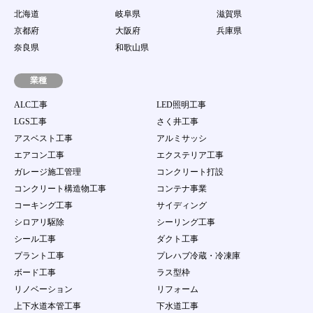
北海道
岐阜県
滋賀県
京都府
大阪府
兵庫県
奈良県
和歌山県
業種
ALC工事
LED照明工事
LGS工事
さく井工事
アスベスト工事
アルミサッシ
エアコン工事
エクステリア工事
ガレージ施工管理
コンクリート打設
コンクリート構造物工事
コンテナ事業
コーキング工事
サイディング
シロアリ駆除
シーリング工事
シール工事
ダクト工事
プラント工事
プレハブ冷蔵・冷凍庫
ボード工事
ラス型枠
リノベーション
リフォーム
上下水道本管工事
下水道工事