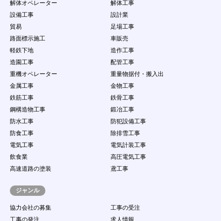
解体オペレーター
解体工事
設備工事
設計業
貿易
足場工事
路面標示施工
車販売
軽鉄下地
造作工事
造園工事
配管工事
重機オペレーター
重量物据付・搬入出
金属工事
金物工事
鉄筋工事
鉄骨工事
鋼構造物工事
鍛冶工事
防水工事
防犯設備工事
防食工事
除排雪工事
電気工事
電気計装工事
飲食業
高圧電気工事
高速道路の塗装
鳶工事
ジャンル
協力会社の募集
工事の受注
工事の発注
求人情報