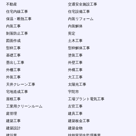
不動産
交通安全施設工事
住宅内線工事
住宅設備工事
保温・断熱工事
内装リフォーム
内装工事
内装解体
剝落防止工事
剪定
図面作成
土木工事
型枠工事
型枠解体工事
基礎工事
塗装工事
墨出し工事
外壁工事
外柵工事
外構工事
外装工事
大工工事
天井クレーン工事
太陽光工事
宅地造成工事
宇陀市
屋根工事
工場プラント電気工事
工業用クリーンルーム
左官工事
庭管理
建具工事
建築工事
建築板金工事
建築設計
建築金物
建設業
技能実習生監理事業