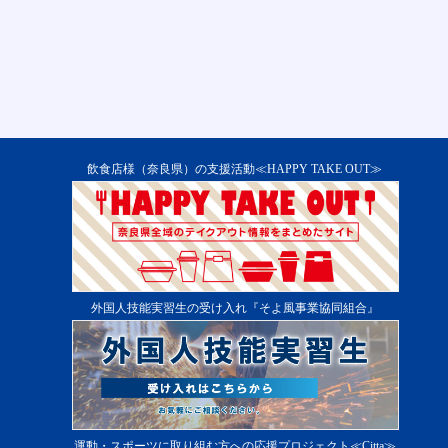
飲食店様（奈良県）の支援活動≪HAPPY TAKE OUT≫
外国人技能実習生の受け入れ『そよ風事業協同組合』
運動・スポーツに取り組む方への応援プロジェクト≪Citta≫