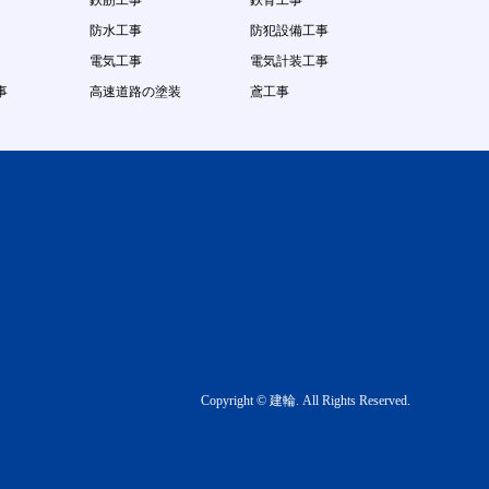
鉄筋工事
鉄骨工事
防水工事
防犯設備工事
電気工事
電気計装工事
事
高速道路の塗装
鳶工事
Copyright
©
建輪
. All Rights Reserved.