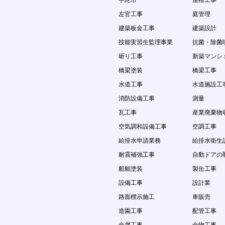
宇陀市
屋根工事
左官工事
庭管理
建築板金工事
建築設計
技能実習生監理事業
抗菌・除菌
斫り工事
新築マンシ
橋梁塗装
橋梁工事
水道工事
水道施設工
消防設備工事
測量
瓦工事
産業廃棄物
空気調和設備工事
空調工事
給排水申請業務
給排水衛生
耐震補強工事
自動ドアの
船舶塗装
製缶工事
設備工事
設計業
路面標示施工
車販売
造園工事
配管工事