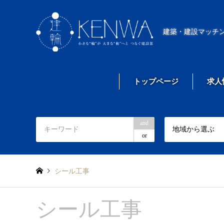
建築・建設マッチ
トップページ
求人
and
地域から選ぶ
or
シール工事
シール工事