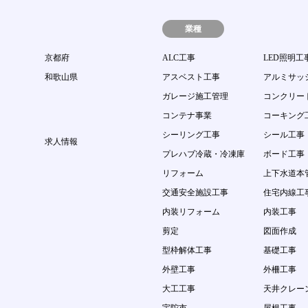
業種
京都府
ALC工事
LED照明工
和歌山県
アスベスト工事
アルミサッ
ガレージ施工管理
コンクリー
コンテナ事業
コーキング
シーリング工事
シール工事
求人情報
プレハブ冷蔵・冷凍庫
ボード工事
リフォーム
上下水道本
交通安全施設工事
住宅内線工
内装リフォーム
内装工事
剪定
図面作成
型枠解体工事
基礎工事
外壁工事
外柵工事
大工工事
天井クレー