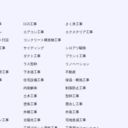
事
LGS工事
さく井工事
シ
エアコン工事
エクステリア工事
ト打設
コンクリート構造物工事
工事
サイディング
シロアリ駆除
ダクト工事
プラント工事
ラス型枠
リノベーション
管工事
下水道工事
不動産
事
住宅設備工事
保温・断熱工事
内装解体
剝落防止工事
土木工事
型枠工事
塗装工事
墨出し工事
外構工事
外装工事
ン工事
太陽光工事
宅地造成工事