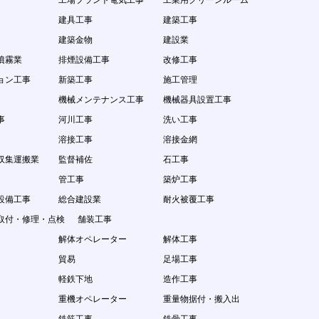
工場プラント電気工事
工業用クリーンルーム
建具工事
建築工事
建築金物
建設業
噴霧業
排煙設備工事
改修工事
ョン工事
新築工事
施工管理
機械メンテナンス工事
機械器具設置工事
事
河川工事
洗い工事
溶接工事
溶接金網
収集運搬業
監督補佐
石工事
管工事
築炉工事
設備工事
総合建設業
耐火被覆工事
取付・修理・点検
舗装工事
解体オペレーター
解体工事
貿易
足場工事
軽鉄下地
造作工事
重機オペレーター
重量物据付・搬入出