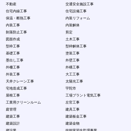
不動産
交通安全施設工事
住宅内線工事
住宅設備工事
保温・断熱工事
内装リフォーム
内装工事
内装解体
剝落防止工事
剪定
図面作成
土木工事
型枠工事
型枠解体工事
基礎工事
塗装工事
墨出し工事
外壁工事
外柵工事
外構工事
外装工事
大工工事
天井クレーン工事
太陽光工事
宅地造成工事
宇陀市
屋根工事
工場プラント電気工事
工業用クリーンルーム
左官工事
庭管理
建具工事
建築工事
建築板金工事
建築設計
建築金物
建設業
技能実習生監理事業