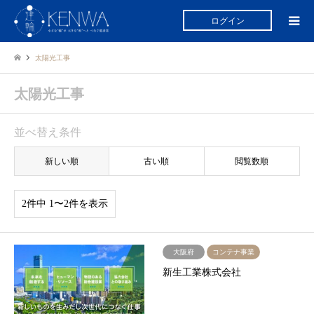
ログイン
太陽光工事
太陽光工事
並べ替え条件
新しい順
古い順
閲覧数順
2件中 1〜2件を表示
大阪府
コンテナ事業
新生工業株式会社