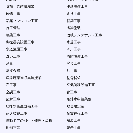
抗菌・除菌噴霧業
排煙設備工事
改修工事
斫り工事
新築マンション工事
新築工事
施工管理
橋梁塗装
橋梁工事
機械メンテナンス工事
機械器具設置工事
水道工事
水道施設工事
河川工事
洗い工事
消防設備工事
測量
溶接工事
溶接金網
瓦工事
産業廃棄物収集運搬業
監督補佐
石工事
空気調和設備工事
空調工事
管工事
築炉工事
給排水申請業務
給排水衛生設備工事
総合建設業
耐火被覆工事
耐震補強工事
自動ドアの取付・修理・点検
舗装工事
船舶塗装
製缶工事