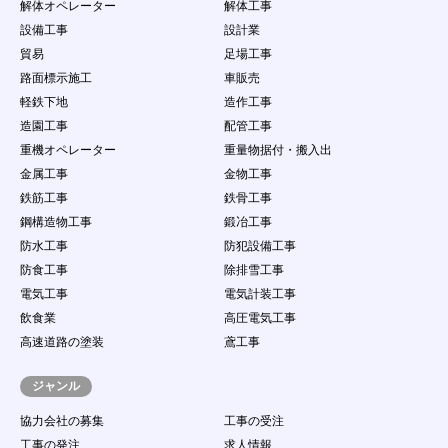
解体オペレーター
解体工事
設備工事
設計業
貿易
足場工事
路面標示施工
車販売
軽鉄下地
造作工事
造園工事
配管工事
重機オペレーター
重量物据付・搬入出
金属工事
金物工事
鉄筋工事
鉄骨工事
鋼構造物工事
鍛冶工事
防水工事
防犯設備工事
防食工事
除排雪工事
電気工事
電気計装工事
飲食業
高圧電気工事
高速道路の塗装
鳶工事
ジャンル
協力会社の募集
工事の受注
工事の発注
求人情報