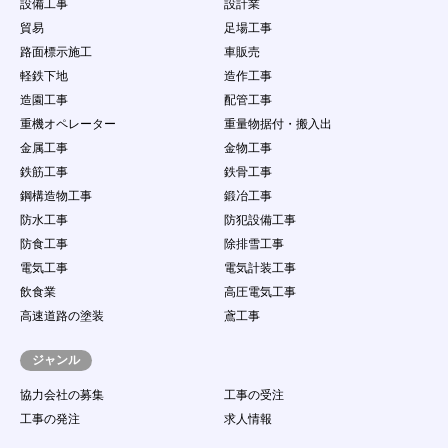
設備工事
設計業
貿易
足場工事
路面標示施工
車販売
軽鉄下地
造作工事
造園工事
配管工事
重機オペレーター
重量物据付・搬入出
金属工事
金物工事
鉄筋工事
鉄骨工事
鋼構造物工事
鍛冶工事
防水工事
防犯設備工事
防食工事
除排雪工事
電気工事
電気計装工事
飲食業
高圧電気工事
高速道路の塗装
鳶工事
ジャンル
協力会社の募集
工事の受注
工事の発注
求人情報