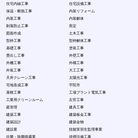
住宅内線工事
住宅設備工事
保温・断熱工事
内装リフォーム
内装工事
内装解体
剝落防止工事
剪定
図面作成
土木工事
型枠工事
型枠解体工事
基礎工事
塗装工事
墨出し工事
外壁工事
外柵工事
外構工事
外装工事
大工工事
天井クレーン工事
太陽光工事
宅地造成工事
宇陀市
屋根工事
工場プラント電気工事
工業用クリーンルーム
左官工事
庭管理
建具工事
建築工事
建築板金工事
建築設計
建築金物
建設業
技能実習生監理事業
抗菌・除菌噴霧業
排煙設備工事