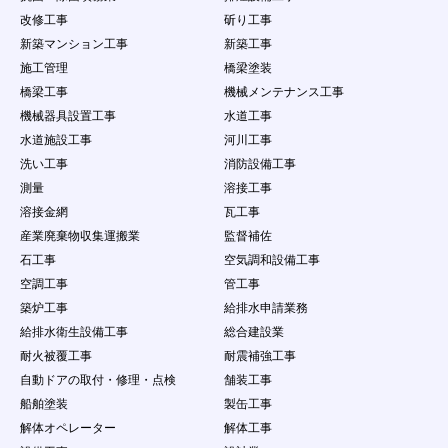
改修工事
斫り工事
新築マンション工事
新築工事
施工管理
橋梁塗装
橋梁工事
機械メンテナンス工事
機械器具設置工事
水道工事
水道施設工事
河川工事
洗い工事
消防設備工事
測量
溶接工事
溶接金網
瓦工事
産業廃棄物収集運搬業
監督補佐
石工事
空気調和設備工事
空調工事
管工事
築炉工事
給排水申請業務
給排水衛生設備工事
総合建設業
耐火被覆工事
耐震補強工事
自動ドアの取付・修理・点検
舗装工事
船舶塗装
製缶工事
解体オペレーター
解体工事