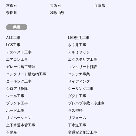
京都府
大阪府
兵庫県
奈良県
和歌山県
業種
ALC工事
LED照明工事
LGS工事
さく井工事
アスベスト工事
アルミサッシ
エアコン工事
エクステリア工事
ガレージ施工管理
コンクリート打設
コンクリート構造物工事
コンテナ事業
コーキング工事
サイディング
シロアリ駆除
シーリング工事
シール工事
ダクト工事
プラント工事
プレハブ冷蔵・冷凍庫
ボード工事
ラス型枠
リノベーション
リフォーム
上下水道本管工事
下水道工事
不動産
交通安全施設工事