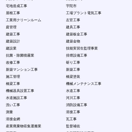
宅地造成工事
宇陀市
屋根工事
工場プラント電気工事
工業用クリーンルーム
左官工事
庭管理
建具工事
建築工事
建築板金工事
建築設計
建築金物
建設業
技能実習生監理事業
抗菌・除菌噴霧業
排煙設備工事
改修工事
斫り工事
新築マンション工事
新築工事
施工管理
橋梁塗装
橋梁工事
機械メンテナンス工事
機械器具設置工事
水道工事
水道施設工事
河川工事
洗い工事
消防設備工事
測量
溶接工事
溶接金網
瓦工事
産業廃棄物収集運搬業
監督補佐