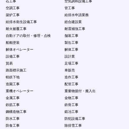
石工事
空気調和設備工事
空調工事
管工事
築炉工事
給排水申請業務
給排水衛生設備工事
総合建設業
耐火被覆工事
耐震補強工事
自動ドアの取付・修理・点検
舗装工事
船舶塗装
製缶工事
解体オペレーター
解体工事
設備工事
設計業
貿易
足場工事
路面標示施工
車販売
軽鉄下地
造作工事
造園工事
配管工事
重機オペレーター
重量物据付・搬入出
金属工事
金物工事
鉄筋工事
鉄骨工事
鋼構造物工事
鍛冶工事
防水工事
防犯設備工事
防食工事
除排雪工事