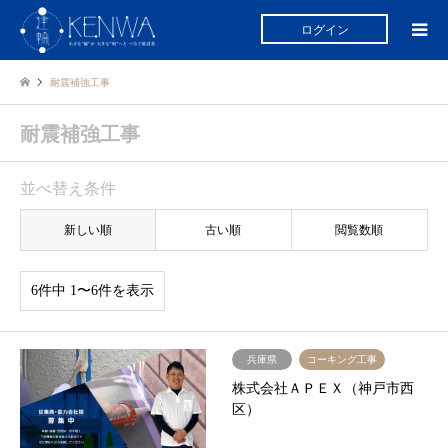
ログイン
耐震補強工事
耐震補強工事
並べ替え条件
新しい順
古い順
閲覧数順
6件中 1〜6件を表示
兵庫県
コーキング工事
株式会社ＡＰＥＸ（神戸市西
区）