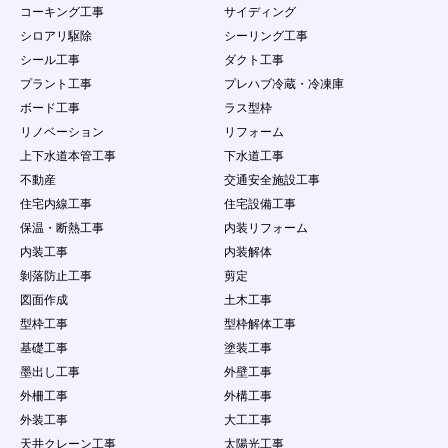
コーキング工事
サイディング
シロアリ駆除
シーリング工事
シール工事
ダクト工事
プラント工事
プレハブ冷蔵・冷凍庫
ボード工事
ラス型枠
リノベーション
リフォーム
上下水道本管工事
下水道工事
不動産
交通安全施設工事
住宅内線工事
住宅設備工事
保温・断熱工事
内装リフォーム
内装工事
内装解体
剝落防止工事
剪定
図面作成
土木工事
型枠工事
型枠解体工事
基礎工事
塗装工事
墨出し工事
外壁工事
外柵工事
外構工事
外装工事
大工工事
天井クレーン工事
太陽光工事