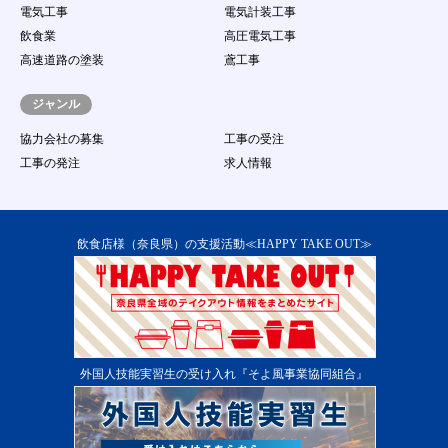
電気工事
電気計装工事
飲食業
高圧電気工事
高速道路の塗装
鳶工事
ジャンル
協力会社の募集
工事の受注
工事の発注
求人情報
飲食店様（奈良県）の支援活動≪HAPPY TAKE OUT≫
外国人技能実習生の受け入れ『そよ風事業協同組合』